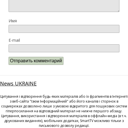
Имя
E-mail
News UKRAINE
Цитування і відтворення будь-яких матеріалів або їх фрагментів в Інтернеті
з веб-сайта "Ізюм Інформаційний" або його каналів і сторінок в
соцмережах дозволено лише з умовою відкритого для пошукових систем
гіперпосилання на відповідний матеріал не нижче першого абзацу.
Цитування, використання і відтворення матеріалів в оффлайн-медіа (в т.ч.
друкованих виданнях), мобільних додатках, SmartTV можливо тільки з
письмового дозволу редакції.