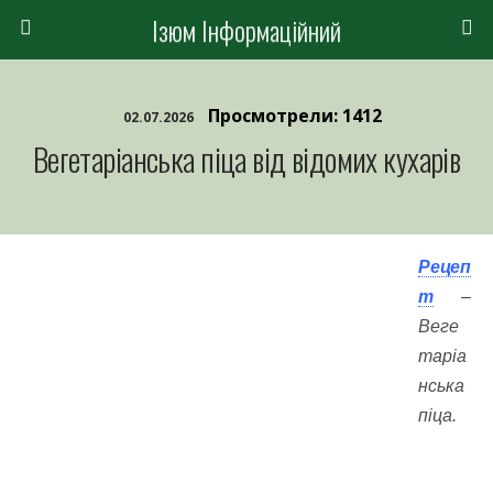
Ізюм Інформаційний
Просмотрели: 1412
02.07.2026
Вегетаріанська піца від відомих кухарів
Рецеп
т
–
Веге
таріа
нська
піца.