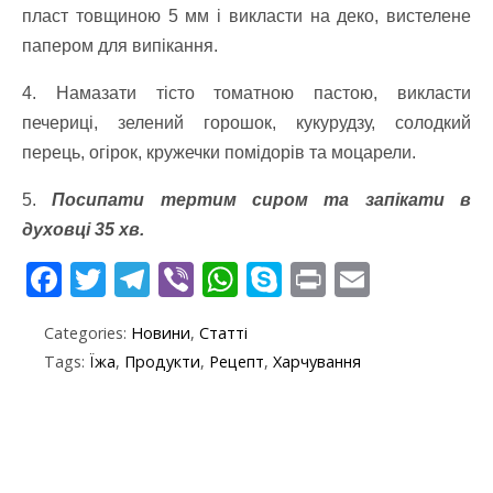
пласт товщиною 5 мм і викласти на деко, вистелене
папером для випікання.
4. Намазати тісто томатною пастою, викласти
печериці, зелений горошок, кукурудзу, солодкий
перець, огірок, кружечки помідорів та моцарели.
5.
Посипати тертим сиром та запікати в
духовці 35 хв.
F
T
T
Vi
W
S
Pr
E
ac
w
el
b
h
k
in
m
Categories:
Новини
,
Статті
e
itt
e
er
at
y
t
ai
Tags:
Їжа
,
Продукти
,
Рецепт
,
Харчування
b
er
gr
s
p
l
o
a
A
e
o
m
p
k
p