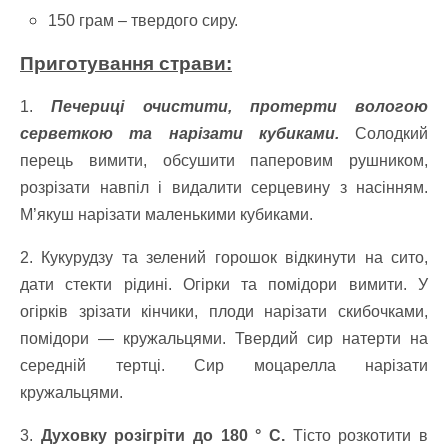
150 грам – твердого сиру.
Приготування страви:
1.
Печериці очистити, протерти вологою
серветкою та нарізати кубиками.
Солодкий
перець вимити, обсушити паперовим рушником,
розрізати навпіл і видалити серцевину з насінням.
М’якуш нарізати маленькими кубиками.
2. Кукурудзу та зелений горошок відкинути на сито,
дати стекти рідині. Огірки та помідори вимити. У
огірків зрізати кінчики, плоди нарізати скибочками,
помідори — кружальцями. Твердий сир натерти на
середній тертці. Сир моцарелла нарізати
кружальцями.
3.
Духовку розігріти до 180 ° С.
Тісто розкотити в