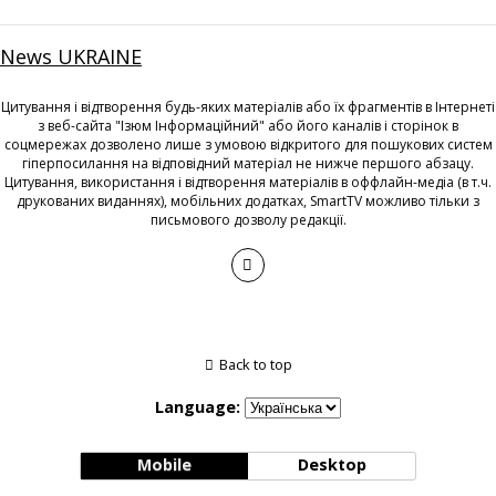
News UKRAINE
Цитування і відтворення будь-яких матеріалів або їх фрагментів в Інтернеті
з веб-сайта "Ізюм Інформаційний" або його каналів і сторінок в
соцмережах дозволено лише з умовою відкритого для пошукових систем
гіперпосилання на відповідний матеріал не нижче першого абзацу.
Цитування, використання і відтворення матеріалів в оффлайн-медіа (в т.ч.
друкованих виданнях), мобільних додатках, SmartTV можливо тільки з
письмового дозволу редакції.
Back to top
Language:
Mobile
Desktop