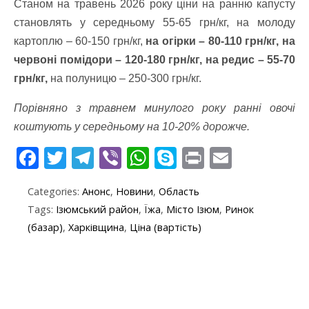
Станом на травень 2026 року ціни на ранню капусту
становлять у середньому 55-65 грн/кг, на молоду
картоплю – 60-150 грн/кг,
на огірки – 80-110 грн/кг, на
червоні помідори – 120-180 грн/кг, на редис – 55-70
грн/кг,
на полуницю – 250-300 грн/кг.
Порівняно з травнем минулого року ранні овочі
коштують у середньому на 10-20% дорожче.
F
T
T
Vi
W
S
Pr
E
ac
w
el
b
h
k
in
m
Categories:
Анонс
,
Новини
,
Область
e
itt
e
er
at
y
t
ai
Tags:
Ізюмський район
,
Їжа
,
Місто Ізюм
,
Ринок
b
er
gr
s
p
l
(базар)
,
Харківщина
,
Ціна (вартість)
o
a
A
e
o
m
p
k
p