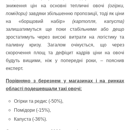
зниження цін на основні тепличні овочі
(огірки,
помідори)
завдяки збільшенню пропозиції, тоді як ціни
на «борщовий набір»
(картопля, капуста)
залишатимуться ще поки стабільними або дещо
зростатимуть через високі витрати на логістику та
паливну кризу. Загалом очікується, що через
скорочення площ та дефіцит кадрів ціни на овочі
будуть вищими, ніж у попередні роки, – пояснив
експерт.
Порівняно з березнем у магазинах і на ринках
області подешевшали такі овочі:
Огірки та редис (-50%),
Помідори (-15%),
Капуста (-36%).