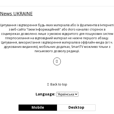
News UKRAINE
Цитування і відтворення будь-яких матеріалів або їх фрагментів в Інтернеті
з веб-сайта "Ізюм Інформаційний" або його каналів і сторінок в
соцмережах дозволено лише з умовою відкритого для пошукових систем
гіперпосилання на відповідний матеріал не нижче першого абзацу.
Цитування, використання і відтворення матеріалів в оффлайн-медіа (в т.ч.
друкованих виданнях), мобільних додатках, SmartTV можливо тільки з
письмового дозволу редакції.
Back to top
Language:
Mobile
Desktop