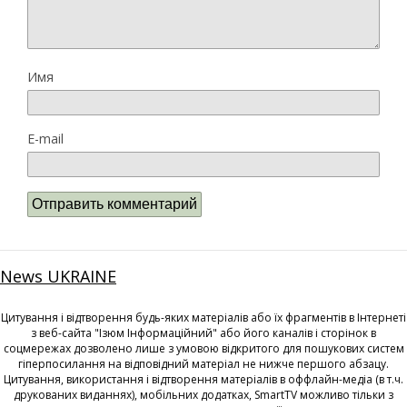
Имя
E-mail
News UKRAINE
Цитування і відтворення будь-яких матеріалів або їх фрагментів в Інтернеті
з веб-сайта "Ізюм Інформаційний" або його каналів і сторінок в
соцмережах дозволено лише з умовою відкритого для пошукових систем
гіперпосилання на відповідний матеріал не нижче першого абзацу.
Цитування, використання і відтворення матеріалів в оффлайн-медіа (в т.ч.
друкованих виданнях), мобільних додатках, SmartTV можливо тільки з