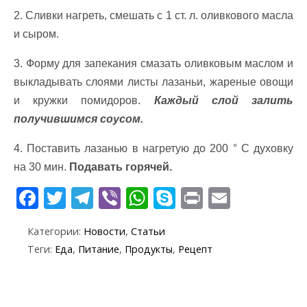
2. Сливки нагреть, смешать с 1 ст. л. оливкового масла
и сыром.
3. Форму для запекания смазать оливковым маслом и
выкладывать слоями листы лазаньи, жареные овощи
и кружки помидоров.
Каждый слой залить
получившимся соусом.
4. Поставить лазанью в нагретую до 200 ° С духовку
на 30 мин.
Подавать горячей.
F
T
T
Vi
W
S
Pr
E
ac
w
el
b
h
k
in
m
Категории:
Новости
,
Статьи
e
itt
e
er
at
y
t
ai
Теги:
Еда
,
Питание
,
Продукты
,
Рецепт
b
er
gr
s
p
l
o
a
A
e