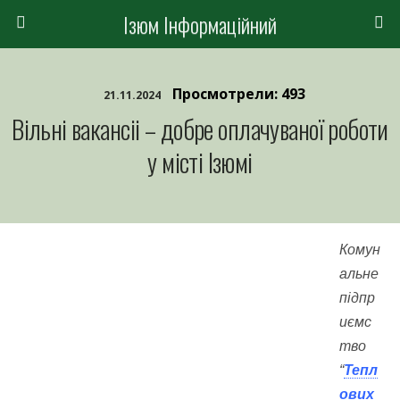
Ізюм Інформаційний
Просмотрели: 493
21.11.2024
Вільні вакансіі – добре оплачуваної роботи
у місті Ізюмі
Комун
альне
підпр
иємс
тво
“
Тепл
ових