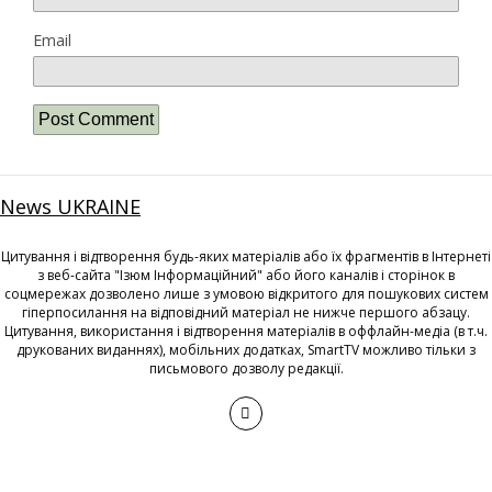
Email
News UKRAINE
Цитування і відтворення будь-яких матеріалів або їх фрагментів в Інтернеті
з веб-сайта "Ізюм Інформаційний" або його каналів і сторінок в
соцмережах дозволено лише з умовою відкритого для пошукових систем
гіперпосилання на відповідний матеріал не нижче першого абзацу.
Цитування, використання і відтворення матеріалів в оффлайн-медіа (в т.ч.
друкованих виданнях), мобільних додатках, SmartTV можливо тільки з
письмового дозволу редакції.