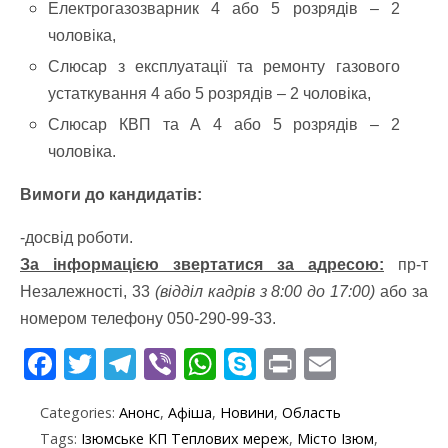
Електрогазозварник 4 або 5 розрядів – 2
чоловіка,
Слюсар з експлуатації та ремонту газового
устаткування 4 або 5 розрядів – 2 чоловіка,
Слюсар КВП та А 4 або 5 розрядів – 2
чоловіка.
Вимоги до кандидатів:
-досвід роботи.
За інформацією звертатися за адресою:
пр-т
Незалежності, 33
(відділ кадрів з 8:00 до 17:00)
або за
номером телефону 050-290-99-33.
F
T
T
Vi
W
S
Pr
E
ac
w
el
b
h
k
in
m
Categories:
Анонс
,
Афіша
,
Новини
,
Область
e
itt
e
er
at
y
t
ai
Tags:
Ізюмське КП Теплових мереж
,
Місто Ізюм
,