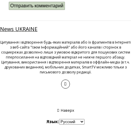
News UKRAINE
Цитування і відтворення будь-яких матеріалів або їх фрагментів в Інтернеті
з веб-сайта "Ізюм Інформаційний" або його каналів і сторінок в
соцмережах дозволено лише з умовою відкритого для пошукових систем
гіперпосилання на відповідний матеріал не нижче першого абзацу.
Цитування, використання і відтворення матеріалів в оффлайн-медіа (в т.ч.
друкованих виданнях), мобільних додатках, SmartTV можливо тільки з
письмового дозволу редакції.
Наверх
Язык: