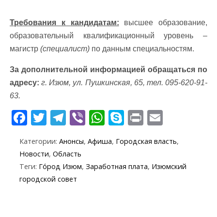
Требования к кандидатам:
высшее образование,
образовательный квалификационный уровень –
магистр
(специалист)
по данным специальностям.
За дополнительной информацией обращаться по
адресу:
г. Изюм, ул. Пушкинская, 65, тел. 095-620-91-
63.
F
T
T
Vi
W
S
Pr
E
ac
w
el
b
h
k
in
m
Категории:
Анонсы
,
Афиша
,
Городская власть
,
e
itt
e
er
at
y
t
ai
Новости
,
Область
b
er
gr
s
p
l
Теги:
Го́род Изюм
,
Заработная плата
,
Изюмский
o
a
A
e
городской совет
o
m
p
k
p