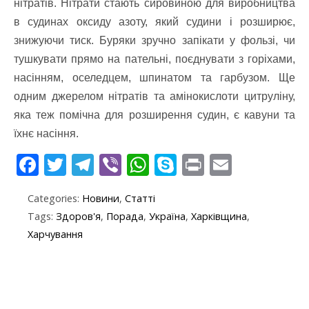
нітратів. Нітрати стають сировиною для виробництва
в судинах оксиду азоту, який судини і розширює,
знижуючи тиск. Буряки зручно запікати у фользі, чи
тушкувати прямо на пательні, поєднувати з горіхами,
насінням, оселедцем, шпинатом та гарбузом. Ще
одним джерелом нітратів та амінокислоти цитруліну,
яка теж помічна для розширення судин, є кавуни та
їхнє насіння.
F
T
T
Vi
W
S
Pr
E
ac
w
el
b
h
k
in
m
Categories:
Новини
,
Статті
e
itt
e
er
at
y
t
ai
Tags:
Здоров'я
,
Порада
,
Україна
,
Харківщина
,
b
er
gr
s
p
l
Харчування
o
a
A
e
o
m
p
k
p