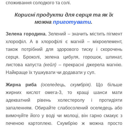
споживання солодкого та солі.
Корисні продукти для серця та як їх
можна
приготувати
.
Зелена городина.
Зелений – значить містить пігмент
хлорофіл. А в хлорофілі є магній – мікроелемент,
також потрібний для здорового тиску і скорочень
серця. Броколі, зелена цибуля, горошок, шпинат,
листова капуста
(кейл)
– прекрасні джерела магнію.
Найкраще їх тушкувати чи додавати у суп.
Жирна риба
(оселедець, скумбрія).
Що більше
жирних кислот омега-3, то кращі шанси мати
адекватний рівень холестеролу і протидіяти
запаленням. Обирайте слабосолений оселедець або
вимочуйте його у воді чи молоці, він гарно смакує з
печеною картоплею. Скумбрію ж можна просто