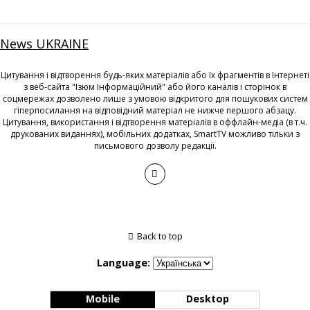
News UKRAINE
Цитування і відтворення будь-яких матеріалів або їх фрагментів в Інтернеті
з веб-сайта "Ізюм Інформаційний" або його каналів і сторінок в
соцмережах дозволено лише з умовою відкритого для пошукових систем
гіперпосилання на відповідний матеріал не нижче першого абзацу.
Цитування, використання і відтворення матеріалів в оффлайн-медіа (в т.ч.
друкованих виданнях), мобільних додатках, SmartTV можливо тільки з
письмового дозволу редакції.
Back to top
Language:
Mobile
Desktop