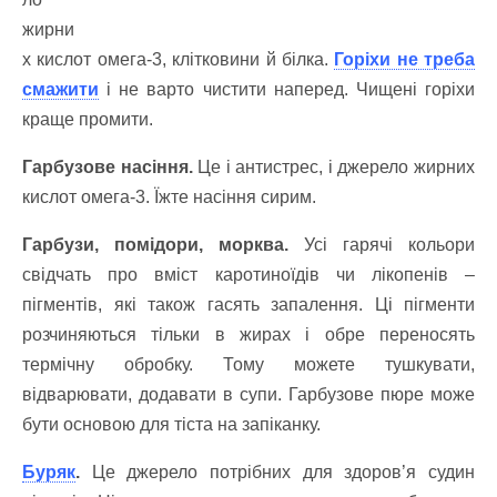
жирни
х кислот омега-3, клітковини й білка.
Горіхи не треба
смажити
і не варто чистити наперед. Чищені горіхи
краще промити.
Гарбузове насіння.
Це і антистрес, і джерело жирних
кислот омега-3. Їжте насіння сирим.
Гарбузи, помідори, морква.
Усі гарячі кольори
свідчать про вміст каротиноїдів чи лікопенів –
пігментів, які також гасять запалення. Ці пігменти
розчиняються тільки в жирах і обре переносять
термічну обробку. Тому можете тушкувати,
відварювати, додавати в супи. Гарбузове пюре може
бути основою для тіста на запіканку.
Буряк
.
Це джерело потрібних для здоров’я судин