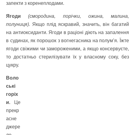
запекти з коренеплодами.
Ягоди
(смородина, порічки, ожина, малина,
полуниця).
Якщо плід яскравий, значить, він багатий
на антиоксиданти. Ягоди в раціоні діють на запалення
в судинах, як порошок з вогнегасника на полум’я. Їжте
ягоди свіжими чи замороженими, а якщо консервуєте,
то достатньо стерилізувати їх у власному соку, без
цукру.
Воло
ські
горіх
и.
Це
прекр
асне
джере
ло