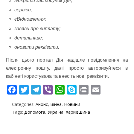
відкрити застосунок Дія;
сервіси;
єВідновлення;
завяви про виплату;
детальніше;
оновити реквізити.
Після цього портал Дія надішле повідомлення на
електронну пошту, далі просто авторизуйтеся в
кабінеті користувача та внесіть нові реквізити.
F
T
T
Vi
W
S
Pr
E
ac
w
el
b
h
k
in
m
Categories:
Анонс
,
Війна
,
Новини
e
itt
e
er
at
y
t
ai
Tags:
Допомога
,
Україна
,
Харківщина
b
er
gr
s
p
l
o
a
A
e