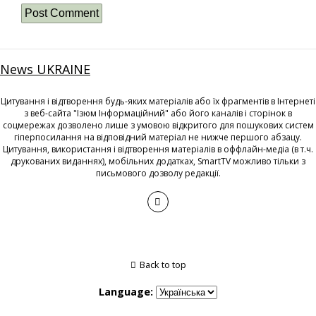
News UKRAINE
Цитування і відтворення будь-яких матеріалів або їх фрагментів в Інтернеті
з веб-сайта "Ізюм Інформаційний" або його каналів і сторінок в
соцмережах дозволено лише з умовою відкритого для пошукових систем
гіперпосилання на відповідний матеріал не нижче першого абзацу.
Цитування, використання і відтворення матеріалів в оффлайн-медіа (в т.ч.
друкованих виданнях), мобільних додатках, SmartTV можливо тільки з
письмового дозволу редакції.
Back to top
Language: