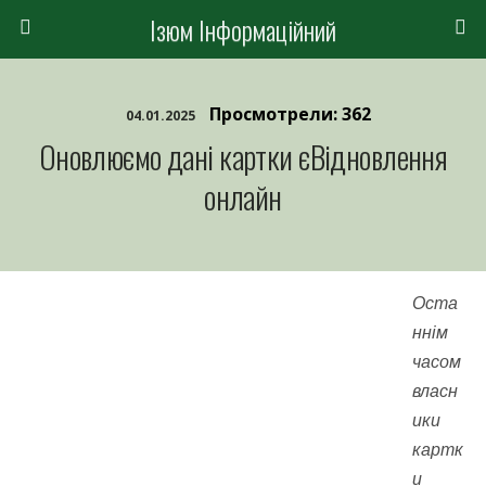
Ізюм Інформаційний
Просмотрели: 362
04.01.2025
Оновлюємо дані картки єВідновлення
онлайн
Оста
ннім
часом
власн
ики
картк
и