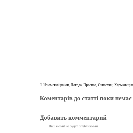
bo
tte
gr
r
ts
pe
t
ok
r
a
A
m
pp
Изюмский район
,
Погода
,
Прогноз
,
Синоптик
,
Харьковщин
Коментарів до статті поки немає
Добавить комментарий
Ваш e-mail не будет опубликован.