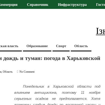
Коммерция
Справочник
Инфраструктура
Гост
Із
ская власть
Образование
Спорт
Область
и дождь и туман: погода в Харьковской
ти
,
Область
No Comment
Понедельник в Харьковской области под
влиянием антициклона, поэтому 11 ноября
серьезных осадков не предполагается. Хотя
возможны слабые дожди по восточной части и