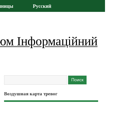
иницы
Русский
юм Інформаційний
Воздушная карта тревог