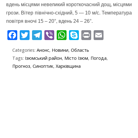
вдень місцями невеликий короткочасний дощ, місцями
грози. Вітер північно-східний, 5 — 10 м/с. Температура
повітря вночі 15 – 20°, вдень 24 – 26°.
F
T
T
Vi
W
S
Pr
E
ac
w
el
b
h
k
in
m
Categories:
Анонс
,
Новини
,
Область
e
itt
e
er
at
y
t
ai
Tags:
Ізюмський район
,
Місто Ізюм
,
Погода
,
b
er
gr
s
p
l
Прогноз
,
Синоптик
,
Харківщина
o
a
A
e
o
m
p
k
p