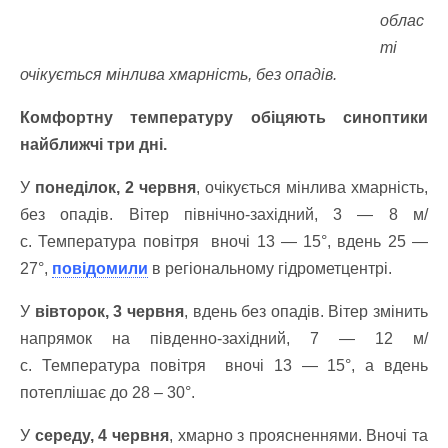
облас
ті
очікується мінлива хмарність, без опадів.
Комфортну температуру обіцяють синоптики
найближчі три дні.
У
понеділок, 2 червня
, очікується мінлива хмарність,
без опадів. Вітер північно-західний, 3 — 8 м/
с. Температура повітря вночі 13 — 15°, вдень 25 —
27°,
повідомили
в регіональному гідрометцентрі.
У
вівторок, 3 червня
, вдень без опадів. Вітер змінить
напрямок на південно-західний, 7 — 12 м/
с. Температура повітря вночі 13 — 15°, а вдень
потеплішає до 28 – 30°.
У
середу, 4 червня
, хмарно з проясненнями. Вночі та