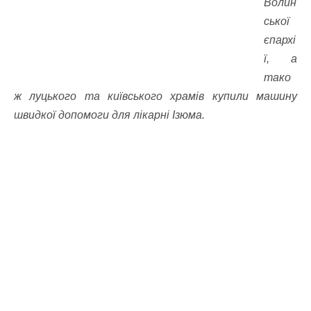
Волин
ської
єпархі
ї, а
тако
ж луцького та київського храмів купили машину
швидкої допомоги для лікарні Ізюма.