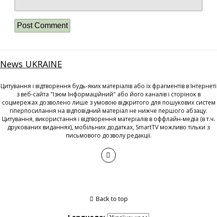
News UKRAINE
Цитування і відтворення будь-яких матеріалів або їх фрагментів в Інтернеті
з веб-сайта "Ізюм Інформаційний" або його каналів і сторінок в
соцмережах дозволено лише з умовою відкритого для пошукових систем
гіперпосилання на відповідний матеріал не нижче першого абзацу.
Цитування, використання і відтворення матеріалів в оффлайн-медіа (в т.ч.
друкованих виданнях), мобільних додатках, SmartTV можливо тільки з
письмового дозволу редакції.
Back to top