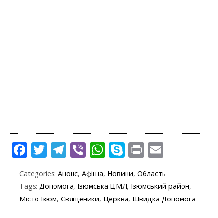
F
T
T
Vi
W
S
Pr
E
ac
w
el
b
h
k
in
m
Categories:
Анонс
,
Афіша
,
Новини
,
Область
e
itt
e
er
at
y
t
ai
Tags:
Допомога
,
Ізюмська ЦМЛ
,
Ізюмський район
,
b
er
gr
s
p
l
Місто Ізюм
,
Священики
,
Церква
,
Швидка Допомога
o
a
A
e