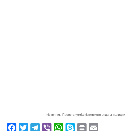
Источник: Пресс-служба Изюмского отдела полиции
F
T
T
Vi
W
S
Pr
E