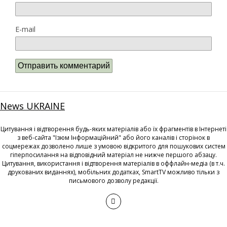
E-mail
News UKRAINE
Цитування і відтворення будь-яких матеріалів або їх фрагментів в Інтернеті
з веб-сайта "Ізюм Інформаційний" або його каналів і сторінок в
соцмережах дозволено лише з умовою відкритого для пошукових систем
гіперпосилання на відповідний матеріал не нижче першого абзацу.
Цитування, використання і відтворення матеріалів в оффлайн-медіа (в т.ч.
друкованих виданнях), мобільних додатках, SmartTV можливо тільки з
письмового дозволу редакції.