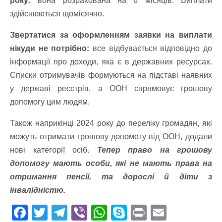
року:
вона розрахована на 6 місяців. Виплати
здійснюються щомісячно.
Звертатися за оформленням заявки на виплати
нікуди не потрібно:
все відбувається відповідно до
інформації про доходи, яка є в державних ресурсах.
Списки отримувачів формуються на підставі наявних
у державі реєстрів, а ООН спрямовує грошову
допомогу цим людям.
Також наприкінці 2024 року до переліку громадян, які
можуть отримати грошову допомогу від ООН, додали
нові категорії осіб.
Тепер право на грошову
допомогу мають особи, які не мають права на
отримання пенсії, та дорослі й діти з
інвалідністю.
F
T
T
Vi
W
S
Pr
E