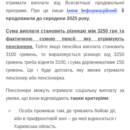
отримати виплати від Всесвітньої продовольчої
програми. Про це пише
Ізюм Інформаційний
.
Її
продовжили до середини 2025 року.
Сума виплати становить різницю між 3250 грн та
фактичною сумою пенсії, яку отримують
пенсіонери.
Тобто якщо пенсійна виплата становить
3100 гривень, то вираховується різниця: від 3250
гривень треба відняти 3100, і сума дорівнюватиме 150
гривень. Це і буде доплата, яку зможе отримати
пенсіонер або пенсіонерка.
Пенсіонери можуть отримати соціальну виплату за
умови, що вони відповідають
таким критеріям
:
Особа проживає там, де тривають бойові дії,
або в прифронтовій зоні – до якої відноситься і
Харківська область,