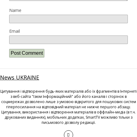
Name
Email
News UKRAINE
Цитування і відтворення будь-яких матеріалів або їх фрагментів в Інтернеті
з веб-сайта "Ізюм Інформаційний" або його каналів і сторінок в
соцмережах дозволено лише з умовою відкритого для пошукових систем
гіперпосилання на відповідний матеріал не нижче першого абзацу.
Цитування, використання і відтворення матеріалів в оффлайн-медіа (в т.ч.
друкованих виданнях), мобільних додатках, SmartTV можливо тільки з
письмового дозволу редакції.