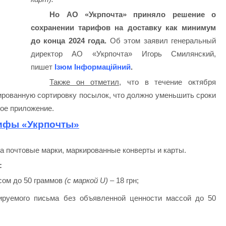
Но АО «Укрпочта» приняло решение о
сохранении тарифов на доставку как минимум
до конца 2024 года.
Об этом заявил генеральный
директор АО «Укрпочта» Игорь Смилянский,
пишет
Ізюм Інформаційний
.
Также он отметил,
что в течение октября
ированную сортировку посылок, что должно уменьшить сроки
ное приложение.
ифы «Укрпочты»
а почтовые марки, маркированные конверты и карты.
:
сом до 50 граммов
(с маркой U)
– 18 грн;
рируемого письма без объявленной ценности массой до 50