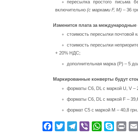
пересылка простого письма б
включительно
(с марками F, M)
– 36 гр
Изменится плата за международные о
стоимость пересылки почтовой ка
стоимость пересылки неприоритет
+ 20% НДС;
дополнительная марка (P) – 5 д
Маркированные конверты будут стои
форматы C6, DL с маркой U, V – 2
форматы C6, DL с маркой F – 39,6
формат C5 с маркой М – 40,8 грн.
Fa
T
Te
Vi
W
S
Pr
ce
wi
le
be
ha
ky
in