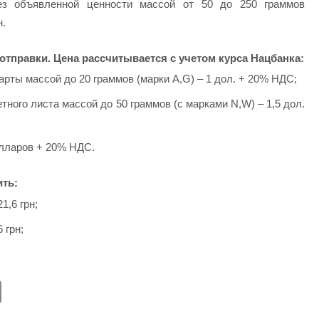
ез объявленной ценности массой от 50 до 250 граммов
н.
тправки. Цена рассчитывается с учетом курса Нацбанка:
рты массой до 20 граммов (марки A,G) – 1 дол. + 20% НДС;
ного листа массой до 50 граммов (с марками N,W) – 1,5 дол.
олларов + 20% НДС.
ть:
1,6 грн;
 грн;
E
m