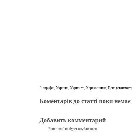
bo
tte
gr
r
ts
pe
t
ok
r
a
A
m
pp
тарифы
,
Украина
,
Укрпочта
,
Харьковщина
,
Цена (стоимость
Коментарів до статті поки немає
Добавить комментарий
Ваш e-mail не будет опубликован.