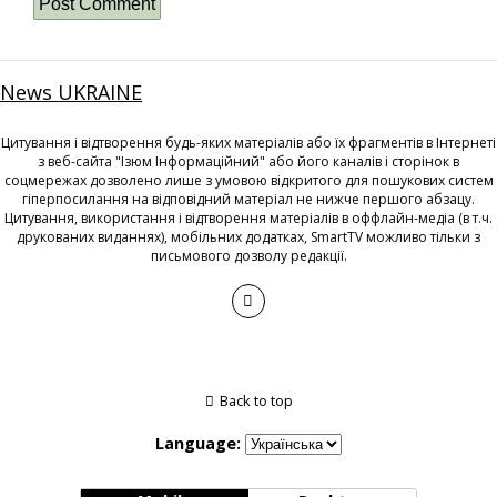
News UKRAINE
Цитування і відтворення будь-яких матеріалів або їх фрагментів в Інтернеті
з веб-сайта "Ізюм Інформаційний" або його каналів і сторінок в
соцмережах дозволено лише з умовою відкритого для пошукових систем
гіперпосилання на відповідний матеріал не нижче першого абзацу.
Цитування, використання і відтворення матеріалів в оффлайн-медіа (в т.ч.
друкованих виданнях), мобільних додатках, SmartTV можливо тільки з
письмового дозволу редакції.
Back to top
Language: