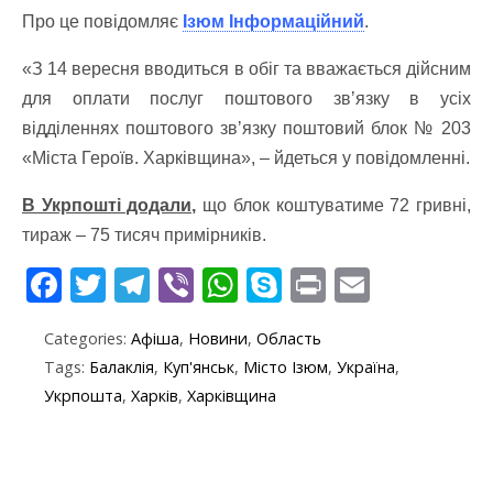
Про це повідомляє
Ізюм Інформаційний
.
«З 14 вересня вводиться в обіг та вважається дійсним
для оплати послуг поштового звʼязку в усіх
відділеннях поштового звʼязку поштовий блок № 203
«Міста Героїв. Харківщина», – йдеться у повідомленні.
В Укрпошті додали,
що блок коштуватиме 72 гривні,
тираж – 75 тисяч примірників.
F
T
T
Vi
W
S
Pr
E
ac
w
el
b
h
k
in
m
Categories:
Афіша
,
Новини
,
Область
e
itt
e
er
at
y
t
ai
Tags:
Балаклія
,
Куп'янськ
,
Місто Ізюм
,
Україна
,
b
er
gr
s
p
l
Укрпошта
,
Харків
,
Харківщина
o
a
A
e
o
m
p