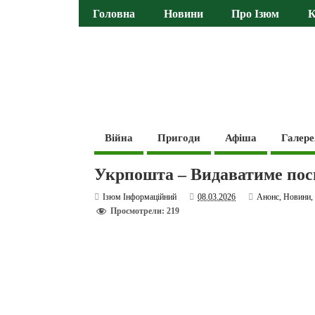
Головна
Новини
Про Ізюм
К
Війна
Пригоди
Афіша
Галере
Укрпошта – Видаватиме пос
Ізюм Інформаційний
08.03.2026
Анонс
,
Новини
Просмотрели: 219