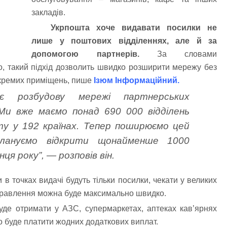
закладів.
Укрпошта хоче видавати посилки не
лише у поштових відділеннях, але й за
допомогою партнерів.
За словами
го, такий підхід дозволить швидко розширити мережу без
окремих приміщень, пише
Ізюм Інформаційний
.
ає розбудову мережі партнерських
! Ми вже маємо понад 690 000 відділень
ту у 192 країнах. Тепер поширюємо цей
плануємо відкрити щонайменше 1000
ця року”, — розповів він.
 в точках видачі будуть тільки посилки, чекати у великих
дправлення можна буде максимально швидко.
де отримати у АЗС, супермаркетах, аптеках кав’ярнях
 буде платити жодних додаткових виплат.