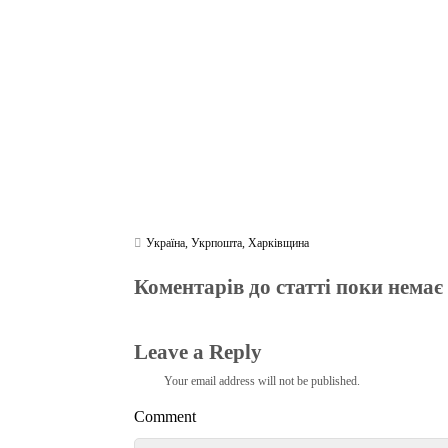
ok
r
a
A
m
pp
Україна
,
Укрпошта
,
Харківщина
Коментарів до статті поки немає
Leave a Reply
Your email address will not be published.
Comment