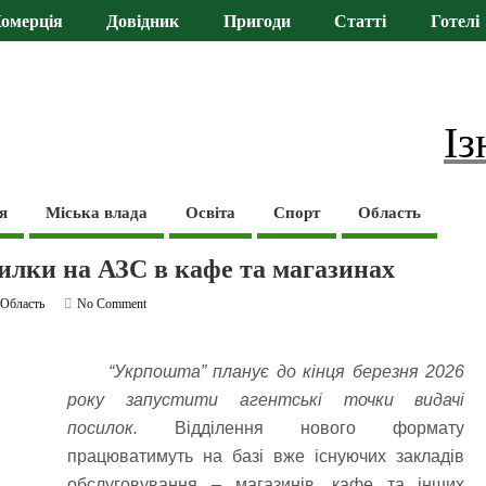
омерція
Довідник
Пригоди
Статті
Готелі
Із
я
Міська влада
Освіта
Спорт
Область
илки на АЗС в кафе та магазинах
,
Область
No Comment
“Укрпошта” планує до кінця березня 2026
року запустити агентські точки видачі
посилок.
Відділення нового формату
працюватимуть на базі вже існуючих закладів
обслуговування – магазинів, кафе та інших