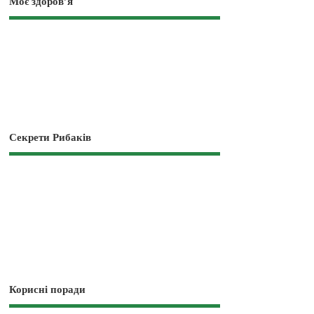
Моє здоров’я
Секрети Рибаків
Корисні поради