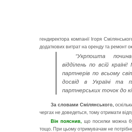
гендиректора компанії Ігоря Смілянсько
додаткових витрат на оренду та ремонт 
“Укрпошта почин
відділень по всій країні
партнерів по всьому сві
досвід в Україні та 
партнерських точок до кін
За словами Смілянського,
оскільки
чергах не доведеться, тому отримати ві
Він пояснив,
що посилки можна бу
тощо. При цьому отримувачам не потрібно