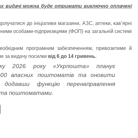
ах видачі можна буде отримати виключно оплачені
олучатися до ініціативи магазини, АЗС, аптеки, кав’ярні
ичними особами-підприємцями
(ФОП)
на загальній системі
необхідним програмним забезпеченням, привозитиме й
ме за видачу посилки
від 6 до 14 гривень.
у 2026 року «Укрпошта» планує
000 власних поштоматів та оновити
, додавши функцію перенаправлення
и та поштоматами.
E
m
ail