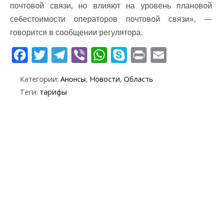
почтовой связи, но влияют на уровень плановой
себестоимости операторов почтовой связи», —
говорится в сообщении регулятора.
F
T
T
Vi
W
S
Pr
E
ac
w
el
b
h
k
in
m
Категории:
Анонсы
,
Новости
,
Область
e
itt
e
er
at
y
t
ai
Теги:
тарифы
b
er
gr
s
p
l
o
a
A
e
o
m
p
k
p