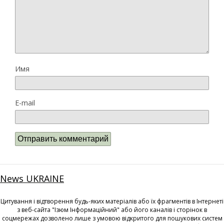
Имя
E-mail
News UKRAINE
Цитування і відтворення будь-яких матеріалів або їх фрагментів в Інтернеті
з веб-сайта "Ізюм Інформаційний" або його каналів і сторінок в
соцмережах дозволено лише з умовою відкритого для пошукових систем