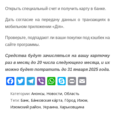
Открыть специальный счет и получить карту в банке.
Дать согласие на передачу данных о транзакциях в
мобильном приложении «Дія».
Проверьте, подпадают ли ваши покупки под кэшбек на
сайте программы.
Средства будут зачисляться на вашу карточку
раз в месяц до 20 числа следующего месяца, и их
можно будет потратить до 31 января 2025 года.
F
T
T
Vi
W
S
Pr
E
ac
w
el
b
h
k
in
m
Категории:
Анонсы
,
Новости
,
Область
e
itt
e
er
at
y
t
ai
Теги:
Банк
,
Ба́нковская ка́рта
,
Го́род Изюм
,
b
er
gr
s
p
l
Изюмский район
,
Украина
,
Харьковщина
o
a
A
e