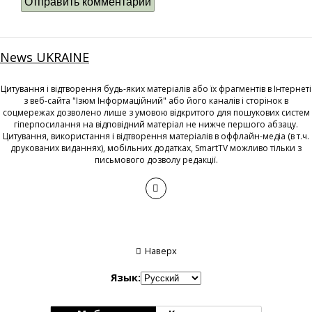
News UKRAINE
Цитування і відтворення будь-яких матеріалів або їх фрагментів в Інтернеті
з веб-сайта "Ізюм Інформаційний" або його каналів і сторінок в
соцмережах дозволено лише з умовою відкритого для пошукових систем
гіперпосилання на відповідний матеріал не нижче першого абзацу.
Цитування, використання і відтворення матеріалів в оффлайн-медіа (в т.ч.
друкованих виданнях), мобільних додатках, SmartTV можливо тільки з
письмового дозволу редакції.
Наверх
Язык: