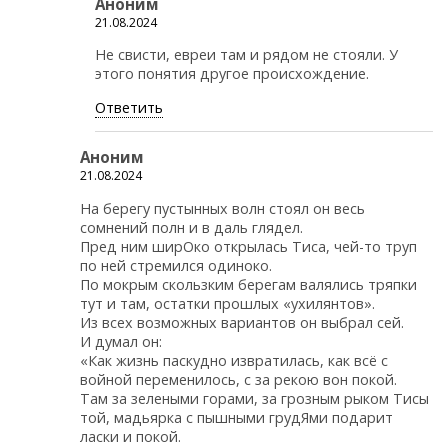
Аноним
21.08.2024
Не свисти, евреи там и рядом не стояли. У
этого понятия другое происхождение.
Ответить
Аноним
21.08.2024
На берегу пустынных волн стоял он весь
сомнений полн и в даль глядел.
Пред ним ширОко открылась Тиса, чей-то труп
по ней стремился одиноко.
По мокрым скользким берегам валялись тряпки
тут и там, остатки прошлых «ухилянтов».
Из всех возможных вариантов он выбрал сей.
И думал он:
«Как жизнь паскудно извратилась, как всё с
войной переменилось, с за рекою вон покой.
Там за зелеными горами, за грозным рыком Тисы
той, мадьярка с пышными грудЯми подарит
ласки и покой.