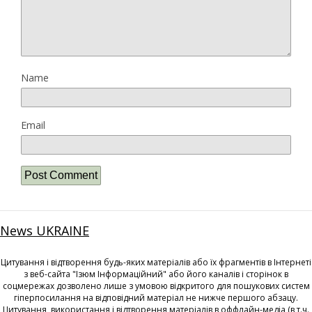
Name
Email
News UKRAINE
Цитування і відтворення будь-яких матеріалів або їх фрагментів в Інтернеті
з веб-сайта "Ізюм Інформаційний" або його каналів і сторінок в
соцмережах дозволено лише з умовою відкритого для пошукових систем
гіперпосилання на відповідний матеріал не нижче першого абзацу.
Цитування, використання і відтворення матеріалів в оффлайн-медіа (в т.ч.