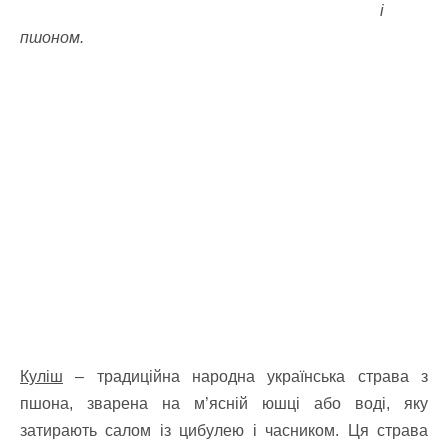
і
пшоном.
Куліш
– традиційна народна українська страва з
пшона, зварена на м’ясній юшці або воді, яку
затирають салом із цибулею і часником. Ця страва