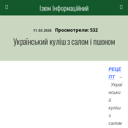
Ізюм Інформаційний
Просмотрели: 532
11.03.2026
Український куліш з салом і пшоном
РЕЦЕ
ПТ
–
Украї
нськи
й
куліш
з
салом