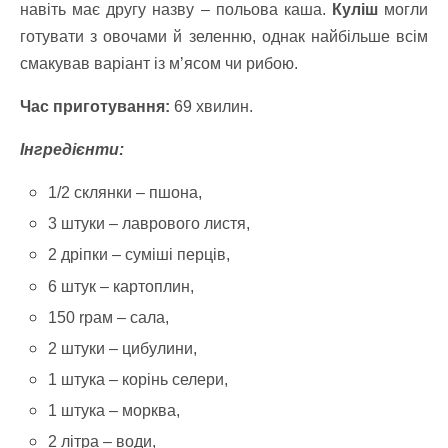
навіть має другу назву – польова каша.
Куліш
могли
готувати з овочами й зеленню, однак найбільше всім
смакував варіант із мʼясом чи рибою.
Час приготування:
69 хвилин.
Інгредієнти:
1/2 склянки – пшона,
3 штуки – лаврового листя,
2 дріпки – суміші перців,
6 штук – картоплин,
150 rрам – сала,
2 штуки – цибулини,
1 штука – корінь селери,
1 штука – морква,
2 літра – води,