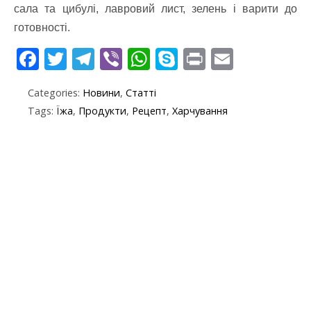
сала та цибулі, лавровий лист, зелень і варити до
готовності.
F
T
T
Vi
W
S
Pr
E
ac
w
el
b
h
k
in
m
Categories:
Новини
,
Статті
e
itt
e
er
at
y
t
ai
Tags:
Їжа
,
Продукти
,
Рецепт
,
Харчування
b
er
gr
s
p
l
o
a
A
e
o
m
p
k
p