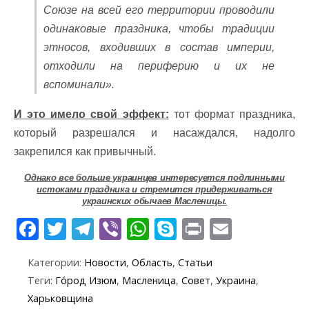
Союзе на всей его территории проводили
одинаковые праздника, чтобы традиции
этносов, входивших в состав империи,
отходили на периферию и их не
вспоминали».
И это имело свой эффект:
тот формат праздника,
который разрешался и насаждался, надолго
закрепился как привычный.
Однако все больше украинцев интересуется подлинными
истоками праздника и стремится придерживаться
украинских обычаев Масленицы.
F
T
T
Vi
W
S
Pr
E
ac
w
el
b
h
k
in
m
Категории:
Новости
,
Область
,
Статьи
e
itt
e
er
at
y
t
ai
Теги:
Го́род Изюм
,
Масленица
,
Совет
,
Украина
,
b
er
gr
s
p
l
Харьковщина