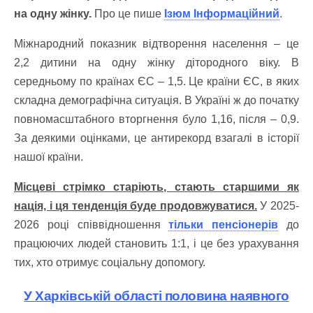
на одну жінку.
Про це пише
Ізюм Інформаційний
.
Міжнародний показник відтворення населення
–
це
2,2 дитини на одну жінку дітородного віку. В
середньому по країнах ЄС
–
1,5. Це країни ЄС, в яких
складна демографічна ситуація. В Україні ж до початку
повномасштабного вторгнення було 1,16, після
–
0,9.
За деякими оцінками, це антирекорд взагалі в історії
нашої країни.
Місцеві стрімко старіють, стають старшими як
нація, і ця тенденція буде продовжуватися.
У 2025-
2026 році співвідношення
тільки пенсіонерів
до
працюючих людей становить 1:1, і це без урахування
тих, хто отримує соціальну допомогу.
У Харківській області половина наявного