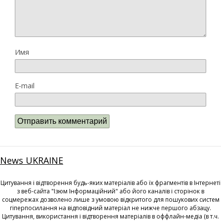
Имя
E-mail
News UKRAINE
Цитування і відтворення будь-яких матеріалів або їх фрагментів в Інтернеті
з веб-сайта "Ізюм Інформаційний" або його каналів і сторінок в
соцмережах дозволено лише з умовою відкритого для пошукових систем
гіперпосилання на відповідний матеріал не нижче першого абзацу.
Цитування, використання і відтворення матеріалів в оффлайн-медіа (в т.ч.