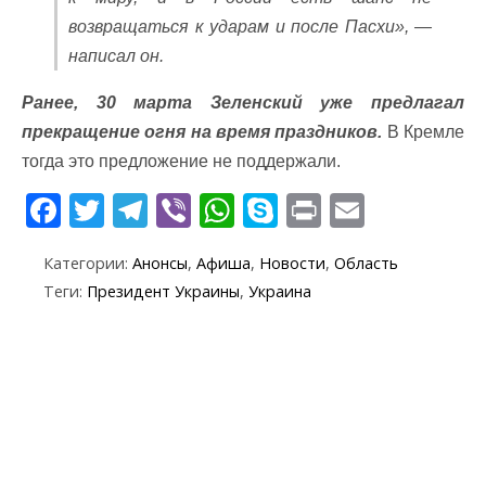
возвращаться к ударам и после Пасхи», —
написал он.
Ранее, 30 марта Зеленский уже предлагал
прекращение огня на время праздников.
В Кремле
тогда это предложение не поддержали.
F
T
T
Vi
W
S
Pr
E
ac
w
el
b
h
k
in
m
Категории:
Анонсы
,
Афиша
,
Новости
,
Область
e
itt
e
er
at
y
t
ai
Теги:
Президент Украины
,
Украина
b
er
gr
s
p
l
o
a
A
e
o
m
p
k
p