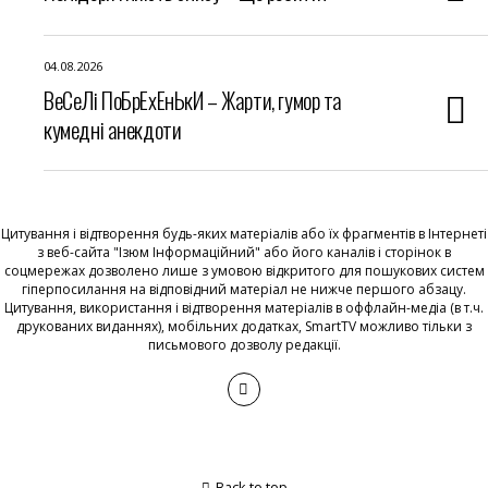
04.08.2026
ВеСеЛі ПоБрЕхЕнЬкИ – Жарти, гумор та
кумедні анекдоти
Цитування і відтворення будь-яких матеріалів або їх фрагментів в Інтернеті
з веб-сайта "Ізюм Інформаційний" або його каналів і сторінок в
соцмережах дозволено лише з умовою відкритого для пошукових систем
гіперпосилання на відповідний матеріал не нижче першого абзацу.
Цитування, використання і відтворення матеріалів в оффлайн-медіа (в т.ч.
друкованих виданнях), мобільних додатках, SmartTV можливо тільки з
письмового дозволу редакції.
Back to top