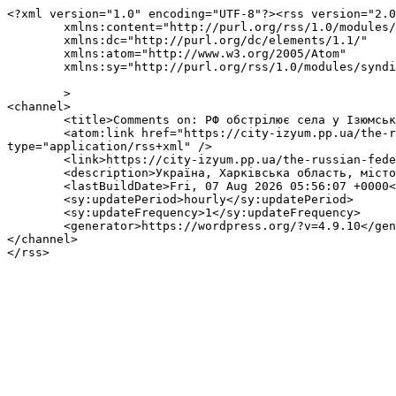
<?xml version="1.0" encoding="UTF-8"?><rss version="2.0
	xmlns:content="http://purl.org/rss/1.0/modules/content/"

	xmlns:dc="http://purl.org/dc/elements/1.1/"

	xmlns:atom="http://www.w3.org/2005/Atom"

	xmlns:sy="http://purl.org/rss/1.0/modules/syndication/"

	>

<channel>

	<title>Comments on: РФ обстрілює села у Ізюмському районі: Борову по декілька раз</title>

	<atom:link href="https://city-izyum.pp.ua/the-russian-federation-is-shelling-villages-in-the-izyum-district-borovu-several-times77355-2/feed/" rel="self" 
type="application/rss+xml" />

	<link>https://city-izyum.pp.ua/the-russian-federation-is-shelling-villages-in-the-izyum-district-borovu-several-times77355-2/</link>

	<description>Україна, Харківська область, місто Ізюм</description>

	<lastBuildDate>Fri, 07 Aug 2026 05:56:07 +0000</lastBuildDate>

	<sy:updatePeriod>hourly</sy:updatePeriod>

	<sy:updateFrequency>1</sy:updateFrequency>

	<generator>https://wordpress.org/?v=4.9.10</generator>

</channel>
