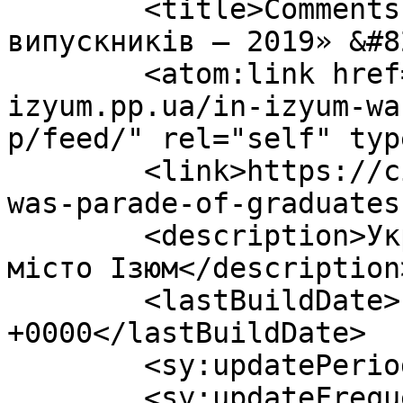
	<title>Comments on: У Ізюмі пройшов «Парад 
випускників – 2019» &#8
	<atom:link href="https://city-
izyum.pp.ua/in-izyum-wa
p/feed/" rel="self" typ
	<link>https://city-izyum.pp.ua/in-izyum-
was-parade-of-graduates
	<description>Україна, Харківська область, 
місто Ізюм</description>
	<lastBuildDate>Fri, 07 Aug 2026 04:54:52 
+0000</lastBuildDate>

	<sy:updatePeriod>hourly</sy:updatePeriod>

	<sy:updateFrequency>1</sy:updateFrequency>
