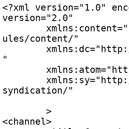
<?xml version="1.0" enc
version="2.0"

	xmlns:content="http://purl.org/rss/1.0/mod
ules/content/"

	xmlns:dc="http://purl.org/dc/elements/1.1/
"

	xmlns:atom="http://www.w3.org/2005/Atom"

	xmlns:sy="http://purl.org/rss/1.0/modules/
syndication/"

	>

<channel>
