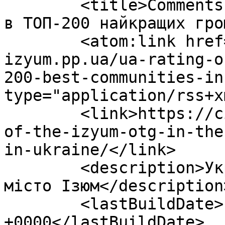
	<title>Comments on: Рейтинг Ізюмської ОТГ 
в ТОП-200 найкращих гро
	<atom:link href="https://city-
izyum.pp.ua/ua-rating-o
200-best-communities-in
type="application/rss+x
	<link>https://city-izyum.pp.ua/ua-rating-
of-the-izyum-otg-in-the
in-ukraine/</link>

	<description>Україна, Харківська область, 
місто Ізюм</description>
	<lastBuildDate>Fri, 07 Aug 2026 04:54:52 
+0000</lastBuildDate>
