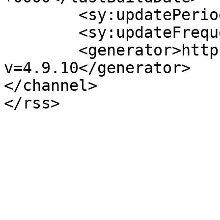
	<sy:updatePeriod>hourly</sy:updatePeriod>

	<sy:updateFrequency>1</sy:updateFrequency>

	<generator>https://wordpress.org/?
v=4.9.10</generator>

</channel>
