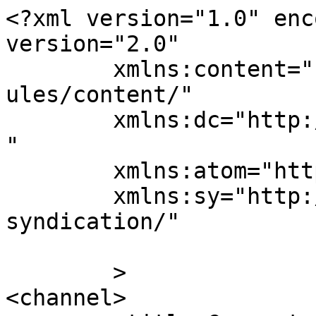
<?xml version="1.0" enc
version="2.0"

	xmlns:content="http://purl.org/rss/1.0/mod
ules/content/"

	xmlns:dc="http://purl.org/dc/elements/1.1/
"

	xmlns:atom="http://www.w3.org/2005/Atom"

	xmlns:sy="http://purl.org/rss/1.0/modules/
syndication/"

	>

<channel>
