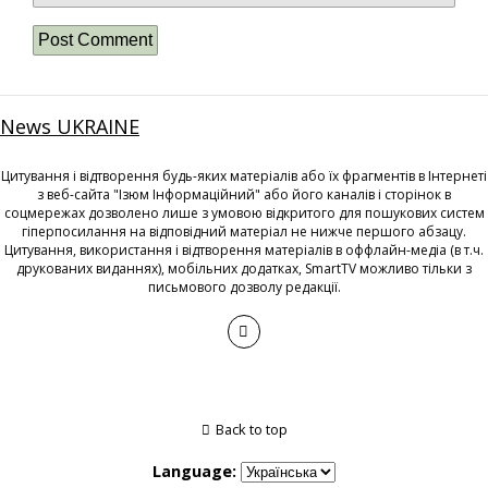
News UKRAINE
Цитування і відтворення будь-яких матеріалів або їх фрагментів в Інтернеті
з веб-сайта "Ізюм Інформаційний" або його каналів і сторінок в
соцмережах дозволено лише з умовою відкритого для пошукових систем
гіперпосилання на відповідний матеріал не нижче першого абзацу.
Цитування, використання і відтворення матеріалів в оффлайн-медіа (в т.ч.
друкованих виданнях), мобільних додатках, SmartTV можливо тільки з
письмового дозволу редакції.
Back to top
Language: