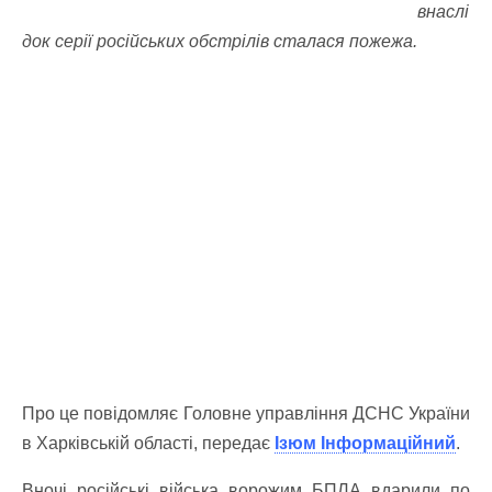
внаслі
док серії російських обстрілів сталася пожежа.
Про це повідомляє Головне управління ДСНС України
в Харківській області, передає
Ізюм Інформаційний
.
Вночі російські війська ворожим БПЛА вдарили по