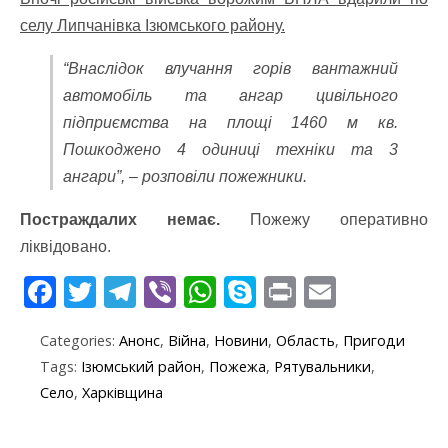
селу Липчанівка Ізюмського району.
“Внаслідок влучання горів вантажний
автомобіль та ангар цивільного
підприємства на площі 1460 м кв.
Пошкоджено 4 одиниці техніки та 3
ангари”, – розповіли пожежники.
Постраждалих немає.
Пожежу оперативно
ліквідовано.
F
T
T
Vi
W
S
Pr
E
ac
w
el
b
h
k
in
m
Categories:
Анонс
,
Війна
,
Новини
,
Область
,
Пригоди
e
itt
e
er
at
y
t
ai
Tags:
Ізюмський район
,
Пожежа
,
Рятувальники
,
b
er
gr
s
p
l
Село
,
Харківщина
o
a
A
e