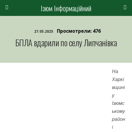
Ізюм Інформаційний
Просмотрели: 476
27.05.2025
БПЛА вдарили по селу Липчанівка
На
Харкі
вщині
у
Ізюмс
ькому
район
і