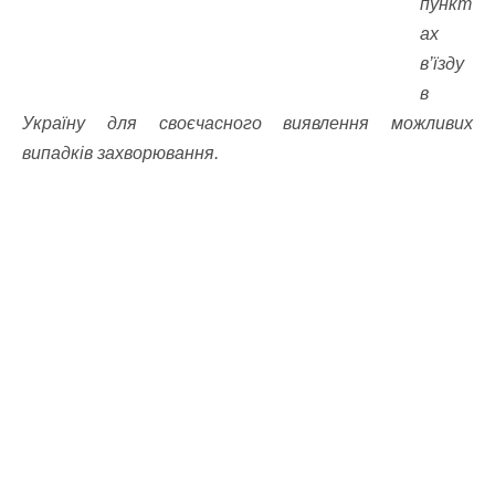
пункт
ах
в’їзду
в
Україну для своєчасного виявлення можливих
випадків захворювання.