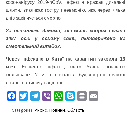
коронавірусу 2019-nCoV. Інфекція вражає дихальні
шляхи, викликає гостру пневмонію, яка через кілька
днів закінчується смертю.
За останніми даними, кількість хворих склала
1487 осіб у всьому світі, підтверджено 81
смертельний випадок.
Через інфекцію в Китаї на карантин закрили 13
міст.
Епіцентр інфекції, місто Ухань, повністю
ізольоване. У місті почалося будівництво великої
лікарні на тисячу пацієнтів.
F
T
T
Vi
W
S
Pr
E
ac
w
el
b
h
k
in
m
Categories:
Анонс
,
Новини
,
Область
e
itt
e
er
at
y
t
ai
b
er
gr
s
p
l