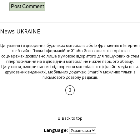
News UKRAINE
Цитування і відтворення будь-яких матеріалів або їх фрагментів в Інтернеті
з веб-сайта "Ізюм Інформаційний" або його каналів і сторінок в
соцмережах дозволено лише з умовою відкритого для пошукових систем
гіперпосилання на відповідний матеріал не нижче першого абзацу.
Цитування, використання і відтворення матеріалів в оффлайн-медіа (в т.ч.
друкованих виданнях), мобільних додатках, SmartTV можливо тільки з
письмового дозволу редакції.
Back to top
Language: