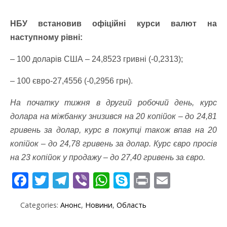
НБУ встановив офіційні курси валют на
наступному рівні:
– 100 доларів США – 24,8523 гривні (-0,2313);
– 100 євро-27,4556 (-0,2956 грн).
На початку тижня в другий робочий день, курс
долара на міжбанку знизився на 20 копійок – до 24,81
гривень за долар, курс в покупці також впав на 20
копійок – до 24,78 гривень за долар. Курс євро просів
на 23 копійок у продажу – до 27,40 гривень за євро.
F
T
T
Vi
W
S
Pr
E
ac
w
el
b
h
k
in
m
Categories:
Анонс
,
Новини
,
Область
e
itt
e
er
at
y
t
ai