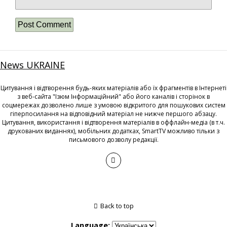
News UKRAINE
Цитування і відтворення будь-яких матеріалів або їх фрагментів в Інтернеті
з веб-сайта "Ізюм Інформаційний" або його каналів і сторінок в
соцмережах дозволено лише з умовою відкритого для пошукових систем
гіперпосилання на відповідний матеріал не нижче першого абзацу.
Цитування, використання і відтворення матеріалів в оффлайн-медіа (в т.ч.
друкованих виданнях), мобільних додатках, SmartTV можливо тільки з
письмового дозволу редакції.
Back to top
Language: