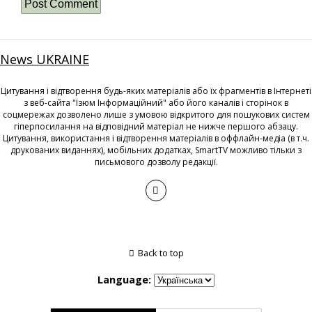
News UKRAINE
Цитування і відтворення будь-яких матеріалів або їх фрагментів в Інтернеті
з веб-сайта "Ізюм Інформаційний" або його каналів і сторінок в
соцмережах дозволено лише з умовою відкритого для пошукових систем
гіперпосилання на відповідний матеріал не нижче першого абзацу.
Цитування, використання і відтворення матеріалів в оффлайн-медіа (в т.ч.
друкованих виданнях), мобільних додатках, SmartTV можливо тільки з
письмового дозволу редакції.
Back to top
Language: