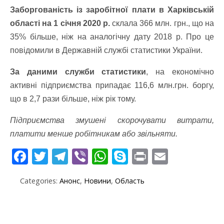
Заборгованість із заробітної плати в Харківській
області на 1 січня 2020 р.
склала 366 млн. грн., що на
35% більше, ніж на аналогічну дату 2018 р. Про це
повідомили в Державній службі статистики України.
За даними служби статистики
, на економічно
активні підприємства припадає 116,6 млн.грн. боргу,
що в 2,7 рази більше, ніж рік тому.
Підприємства змушені скорочувати витрати,
платити менше робітникам або звільняти.
F
T
T
Vi
W
S
Pr
E
ac
w
el
b
h
k
in
m
Categories:
Анонс
,
Новини
,
Область
e
itt
e
er
at
y
t
ai
b
er
gr
s
p
l
o
a
A
e