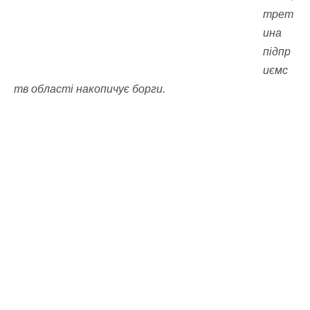
трет
ина
підпр
иємс
тв області накопичує борги.