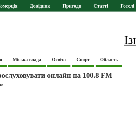
омерція
Довідник
Пригоди
Статті
Готелі
Із
я
Міська влада
Освіта
Спорт
Область
рослуховувати онлайн на 100.8 FM
nt