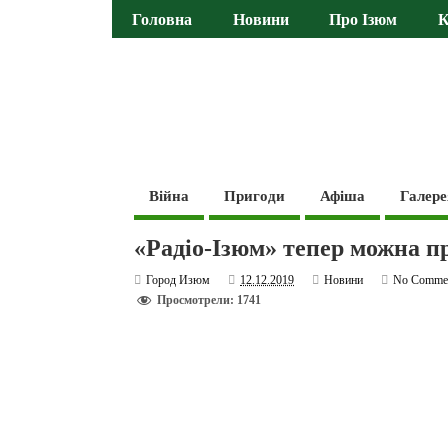
Головна
Новини
Про Ізюм
К
Війна
Пригоди
Афіша
Галере
«Радіо-Ізюм» тепер можна п
Город Изюм
12.12.2019
Новини
No Comme
Просмотрели: 1741