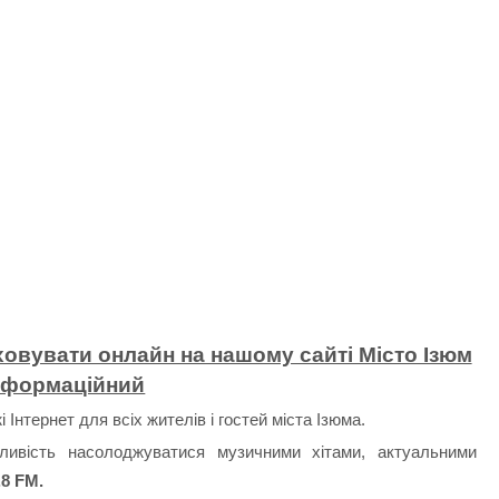
овувати онлайн на нашому сайті Місто Ізюм
нформаційний
 Інтернет для всіх жителів і гостей міста Ізюма.
ивість насолоджуватися музичними хітами, актуальними
.8 FM.