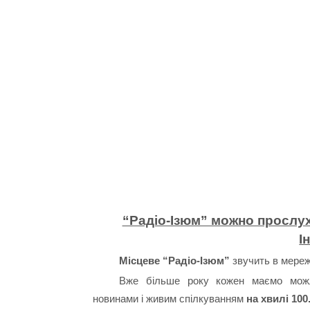
“Радіо-Ізюм” можно прослух
І
Місцеве “Радіо-Ізюм”
звучить в мережі
Вже більше року кожен маємо можл
новинами і живим спілкуванням
на хвилі 100