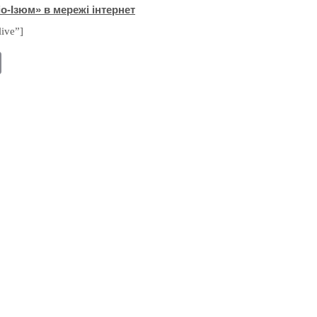
о-Ізюм» в мережі інтернет
live”]
E
m
ail