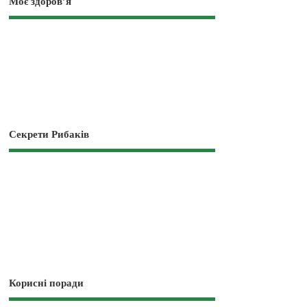
Моє здоров’я
Секрети Рибаків
Корисні поради