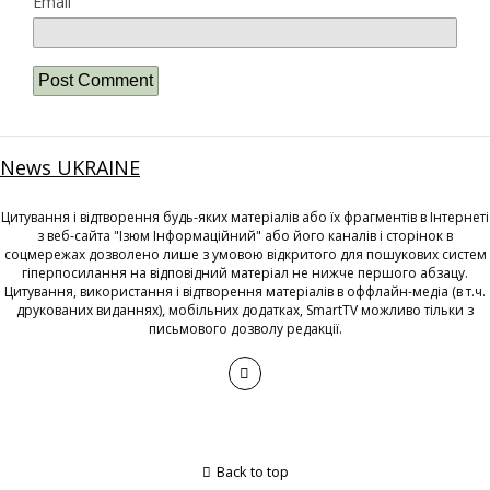
Email
News UKRAINE
Цитування і відтворення будь-яких матеріалів або їх фрагментів в Інтернеті
з веб-сайта "Ізюм Інформаційний" або його каналів і сторінок в
соцмережах дозволено лише з умовою відкритого для пошукових систем
гіперпосилання на відповідний матеріал не нижче першого абзацу.
Цитування, використання і відтворення матеріалів в оффлайн-медіа (в т.ч.
друкованих виданнях), мобільних додатках, SmartTV можливо тільки з
письмового дозволу редакції.
Back to top