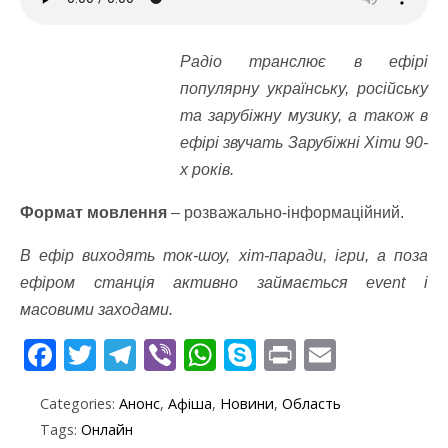
Радіо транслює в ефірі
популярну українську, російську
та зарубіжну музику, а також в
ефірі звучать Зарубіжні Хіти 90-
х років.
Формат мовлення
– розважально-інформаційний.
В ефір виходять ток-шоу, хіт-паради, ігри, а поза
ефіром станція активно займається event і
масовими заходами.
F
T
T
Vi
W
S
Pr
E
ac
w
el
b
h
k
in
m
Categories:
Анонс
,
Афіша
,
Новини
,
Область
e
itt
e
er
at
y
t
ai
Tags:
Онлайн