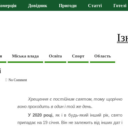
омерція
Довідник
Пригоди
Статті
Готелі
Із
я
Міська влада
Освіта
Спорт
Область
і
ь
No Comment
Хрещення є постійним святом, тому щорічно
воно проходить в один і той же день.
У 2020 році,
як і в будь-який інший рік, свято
припадає на 19 січня. Він не залежить від інших дат і