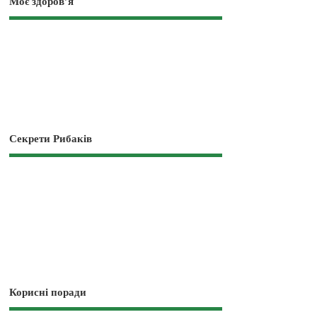
Моє здоров’я
Секрети Рибаків
Корисні поради