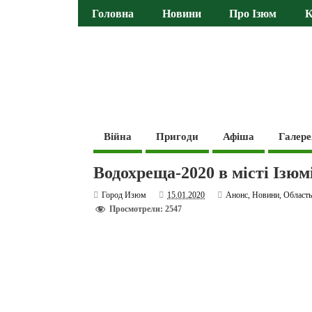
Головна
Новини
Про Ізюм
К
Війна
Пригоди
Афіша
Галере
Водохреща-2020 в місті Ізюм
Город Изюм
15.01.2020
Анонс
,
Новини
,
Област
Просмотрели: 2547