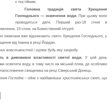
є постійним.
Головна традиція свята Хрещення
Господнього — освячення води.
При цьому воно
проводиться двічі. Перший раз-18 січня в
влення, 19 січня, на Божественній літургії.
вні ізюмчани вже відзначають свято Хрещення Господнього, у
ення від Іоанна в річці Йордан.
вних властивостей і зцілює будь-яку хворобу.
ть в дивовижні властивості святої води.
У цей день
ми освятити воду, в тому числі на міський пляж, де особливо
благословення священика на річці Сіверський Донець.
ння Господнє – одне з найдавніших християнських свят, що
E
m
ail