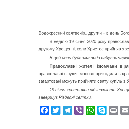
Водохресний святвечір., другий – в день Богоя
В неділю 19 січня 2020 року правосла
другому Хрещенні, коли Христос прийняв хрещ
В цей день будь-яка вода набуває чарі
Православні жителі ізюмчани віря
православні віруючі масово приходили в хра
загартовані можуть прийняти святу купіль з 
19 січня християни відзначають Хреще
завершує Різдвяні святки.
Fa
T
Te
Vi
W
S
Pr
ce
wi
le
be
ha
ky
in
bo
tte
gr
r
ts
pe
t