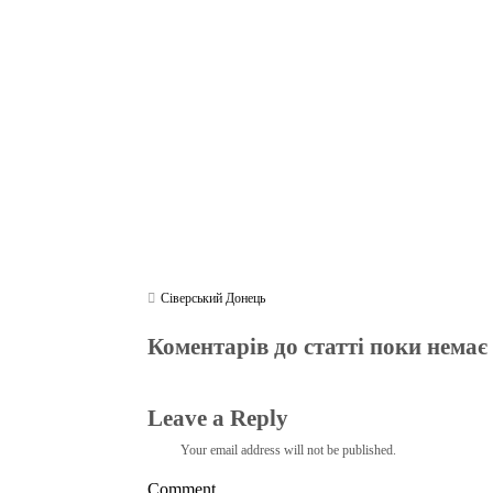
ok
r
a
A
m
pp
Сіверський Донець
Коментарів до статті поки немає
Leave a Reply
Your email address will not be published.
Comment