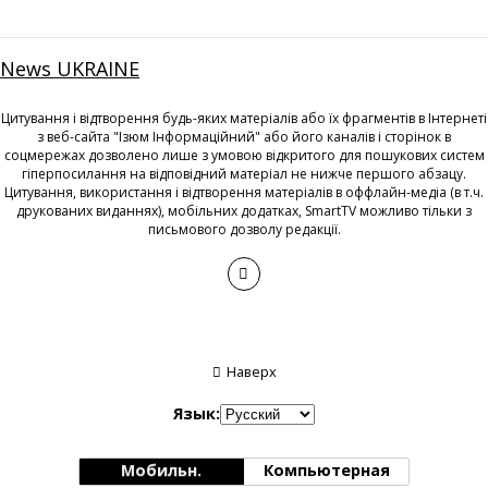
News UKRAINE
Цитування і відтворення будь-яких матеріалів або їх фрагментів в Інтернеті
з веб-сайта "Ізюм Інформаційний" або його каналів і сторінок в
соцмережах дозволено лише з умовою відкритого для пошукових систем
гіперпосилання на відповідний матеріал не нижче першого абзацу.
Цитування, використання і відтворення матеріалів в оффлайн-медіа (в т.ч.
друкованих виданнях), мобільних додатках, SmartTV можливо тільки з
письмового дозволу редакції.
Наверх
Язык:
Мобильн.
Компьютерная