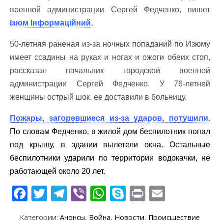
военной администрации Сергей Федченко, пишет
Ізюм Інформаційний
.
50-летняя раненая из-за ночных попаданий по Изюму
имеет ссадины на руках и ногах и ожоги обеих стоп,
рассказал начальник городской военной
администрации Сергей Федченко. У 76-летней
женщины острый шок, ее доставили в больницу.
Пожары, загоревшиеся из-за ударов, потушили.
По словам Федченко, в жилой дом беспилотник попал
под крышу, в здании вылетели окна. Остальные
беспилотники ударили по территории водокачки, не
работающей около 20 лет.
F
T
T
Vi
W
S
Pr
E
ac
w
el
b
h
k
in
m
Категории:
Анонсы
,
Война
,
Новости
,
Происшествие