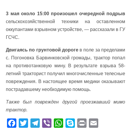
3 мая около 15:00 произошел очередной подрыв
сельскохозяйственной техники на оставленном
оккупантами взрывном устройстве, — рассказали в ГУ
ГСЧС.
Двигаясь по грунтовой дороге
в поле за пределами
с. Погоновка Барвинковской громады, трактор попал
на противотанковую мину. В результате взрыва 58-
летний тракторист получил многочисленные телесные
повреждения. В настоящее время медики оказывают
пострадавшему необходимую помощь.
Также был поврежден другой проезжавший мимо
трактор.
F
T
T
Vi
W
S
Pr
E