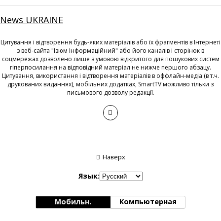
News UKRAINE
Цитування і відтворення будь-яких матеріалів або їх фрагментів в Інтернеті
з веб-сайта "Ізюм Інформаційний" або його каналів і сторінок в
соцмережах дозволено лише з умовою відкритого для пошукових систем
гіперпосилання на відповідний матеріал не нижче першого абзацу.
Цитування, використання і відтворення матеріалів в оффлайн-медіа (в т.ч.
друкованих виданнях), мобільних додатках, SmartTV можливо тільки з
письмового дозволу редакції.
Наверх
Язык:
Мобильн.
Компьютерная