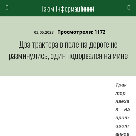
Ізюм Інформаційний
Просмотрели: 1172
03.05.2023
Два трактора в поле на дороге не
разминулись, один подорвался на мине
Трак
тор
наеха
л на
прот
ивот
анков