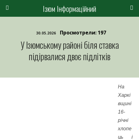
Ізюм Інформаційний
Просмотрели: 197
30.05.2026
У Ізюмському районі біля ставка
підірвалися двоє підлітків
На
Харкі
вщині
16-
річні
хлопе
ць і