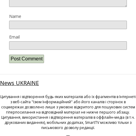
Name
Email
News UKRAINE
Цитування і відтворення будь-яких матеріалів або їх фрагментів в Інтернеті
з веб-сайта "Ізюм Інформаційний" або його каналів і сторінок в
соцмережах дозволено лише з умовою відкритого для пошукових систем
гіперпосилання на відповідний матеріал не нижче першого абзацу.
Цитування, використання і відтворення матеріалів в оффлайн-медіа (в т.ч.
друкованих виданнях), мобільних додатках, SmartTV можливо тільки з
письмового дозволу редакції.