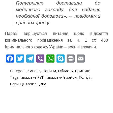
Потерпілих доставили до
медичного закладу для надання
необхідної допомоги», – повідомили
правоохоронці.
Наразі вирішується питання щодо відкриття
кримінального провадження за ч. 1 ст. 438
Кримінального кодексу України – воєнні злочини.
F
T
T
Vi
W
S
Pr
E
ac
w
el
b
h
k
in
m
Categories:
Анонс
,
Новини
,
Область
,
Пригоди
e
itt
e
er
at
y
t
ai
Tags:
Ізюмське РУП
,
Ізюмський район
,
Поліція
,
b
er
gr
s
p
l
Савинці
,
Харківщина
o
a
A
e
o
m
p
k
p