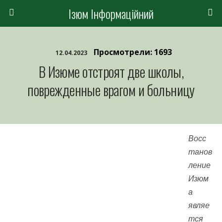
Ізюм Інформаційний
Просмотрели: 1693
12.04.2023
В Изюме отстроят две школы,
поврежденные врагом и больницу
Восс
танов
ление
Изюм
а
являе
тся