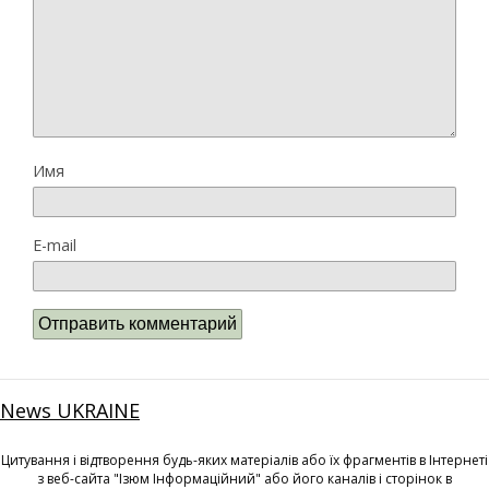
Имя
E-mail
News UKRAINE
Цитування і відтворення будь-яких матеріалів або їх фрагментів в Інтернеті
з веб-сайта "Ізюм Інформаційний" або його каналів і сторінок в