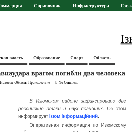
Коммерция
Справочник
Инфраструктура
Гост
Із
ская власть
Образование
Спорт
Область
виаудара врагом погибли два человека
,
Новости
,
Область
,
Происшествие
No Comment
В Изюмском районе зафиксировано две
российские атаки и двух погибших.
Об этом
информирует
Ізюм Інформаційний
.
Оперативная информация по Изюмскому