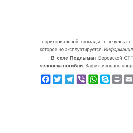
территориальной громады в результате
которое не эксплуатируется.
Информация 
В селе Подлыман
Боровской СТГ 
человека погибли.
Зафиксировано повр
Fa
T
Te
Vi
W
S
Pr
ce
wi
le
be
ha
ky
in
bo
tte
gr
r
ts
pe
t
ok
r
a
A
m
pp