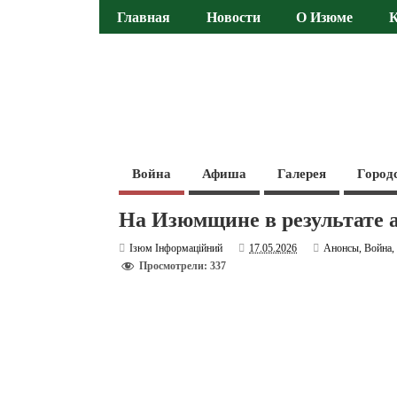
Главная
Новости
О Изюме
Война
Афиша
Галерея
Город
На Изюмщине в результате а
Ізюм Інформаційний
17.05.2026
Анонсы
,
Война
Просмотрели: 337