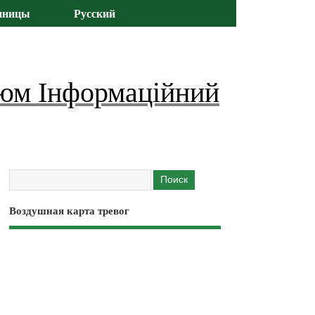
иницы
Русский
юм Інформаційний
Воздушная карта тревог