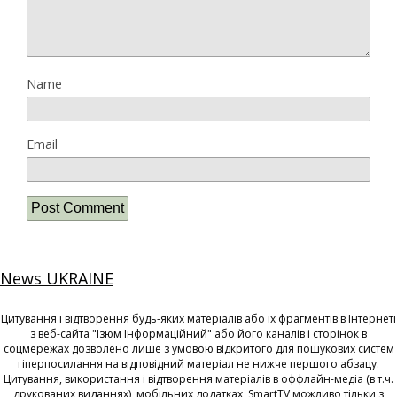
Name
Email
News UKRAINE
Цитування і відтворення будь-яких матеріалів або їх фрагментів в Інтернеті
з веб-сайта "Ізюм Інформаційний" або його каналів і сторінок в
соцмережах дозволено лише з умовою відкритого для пошукових систем
гіперпосилання на відповідний матеріал не нижче першого абзацу.
Цитування, використання і відтворення матеріалів в оффлайн-медіа (в т.ч.
друкованих виданнях), мобільних додатках, SmartTV можливо тільки з