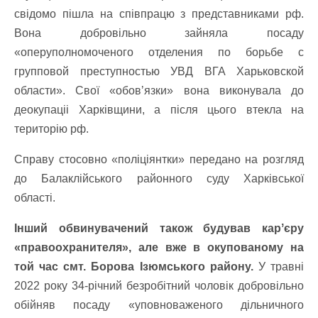
свідомо пішла на співпрацю з представниками рф.
Вона добровільно зайняла посаду
«оперуполномоченого отделения по борьбе с
групповой преступностью УВД ВГА Харьковской
области». Свої «обовʼязки» вона виконувала до
деокупаціі Харківщини, а після цього втекла на
територію рф.
Справу стосовно «поліціянтки» передано на розгляд
до Балаклійського районного суду Харківської
області.
Інший обвинувачений також будував карʼєру
«правоохранителя», але вже в окупованому на
той час смт. Борова Ізюмського району.
У травні
2022 року 34-річний безробітний чоловік добровільно
обійняв посаду «уповноваженого дільничного