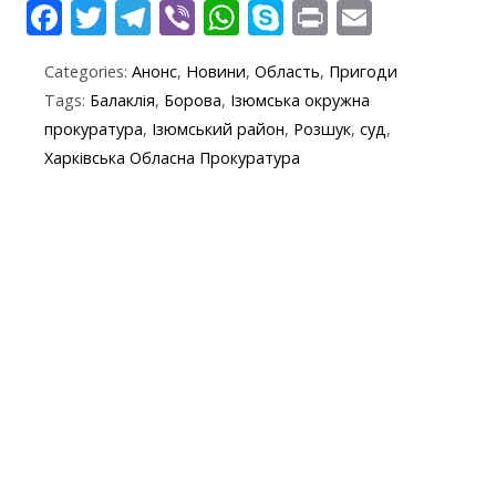
F
T
T
Vi
W
S
Pr
E
ac
w
el
b
h
k
in
m
Categories:
Анонс
,
Новини
,
Область
,
Пригоди
e
itt
e
er
at
y
t
ai
Tags:
Балаклія
,
Борова
,
Ізюмська окружна
b
er
gr
s
p
l
прокуратура
,
Ізюмський район
,
Розшук
,
суд
,
o
a
A
e
Харківська Обласна Прокуратура
o
m
p
k
p