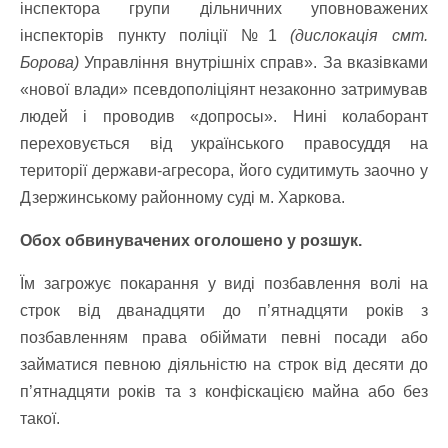
інспектора групи дільничних уповноважених
інспекторів пункту поліції №1
(дислокація смт.
Борова)
Управління внутрішніх справ». За вказівками
«нової влади» псевдополіціянт незаконно затримував
людей і проводив «допросы». Нині колаборант
переховується від українського правосуддя на
території держави-агресора, його судитимуть заочно у
Дзержинському районному суді м. Харкова.
Обох обвинувачених оголошено у розшук.
Їм загрожує покарання у виді позбавлення волі на
строк від дванадцяти до п’ятнадцяти років з
позбавленням права обіймати певні посади або
займатися певною діяльністю на строк від десяти до
п’ятнадцяти років та з конфіскацією майна або без
такої.