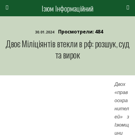
Ізюм Інформаційний
Просмотрели: 484
30.01.2024
Двоє Міліціянтів втекли в рф: розшук, суд
та вирок
Двох
«прав
оохра
нител
ей» з
Ізюмщ
ини