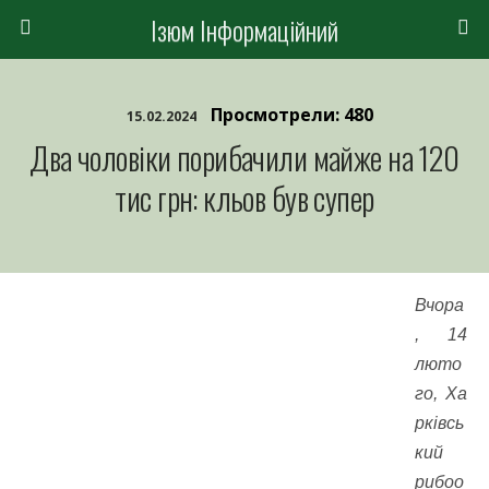
Ізюм Інформаційний
Просмотрели: 480
15.02.2024
Два чоловіки порибачили майже на 120
тис грн: кльов був супер
Вчора
, 14
люто
го, Ха
рківсь
кий
рибоо