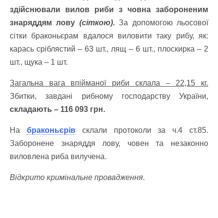
здійснювали вилов риби з човна забороненим
знаряддям лову
(сіткою)
.
За допомогою льосової
сітки браконьєрам вдалося виловити таку рибу, як:
карась сріблястий – 63 шт., лящ – 6 шт., плоскирка – 2
шт., щука – 1 шт.
Загальна вага впійманої риби склала – 22,15 кг.
Збитки, завдані рибному господарству України,
складають – 116 093 грн.
На
браконьєрів
склали протоколи за ч.4 ст.85.
Заборонене знаряддя лову, човен та незаконно
виловлена риба вилучена.
Відкрито кримінальне провадження.