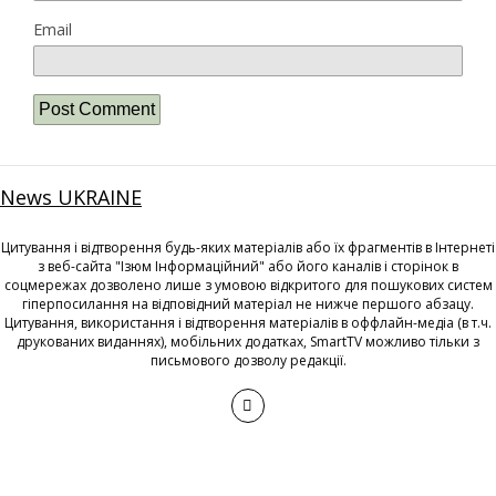
Email
News UKRAINE
Цитування і відтворення будь-яких матеріалів або їх фрагментів в Інтернеті
з веб-сайта "Ізюм Інформаційний" або його каналів і сторінок в
соцмережах дозволено лише з умовою відкритого для пошукових систем
гіперпосилання на відповідний матеріал не нижче першого абзацу.
Цитування, використання і відтворення матеріалів в оффлайн-медіа (в т.ч.
друкованих виданнях), мобільних додатках, SmartTV можливо тільки з
письмового дозволу редакції.