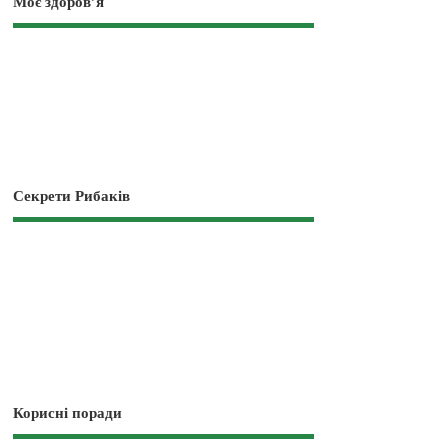
Моє здоров’я
Секрети Рибаків
Корисні поради