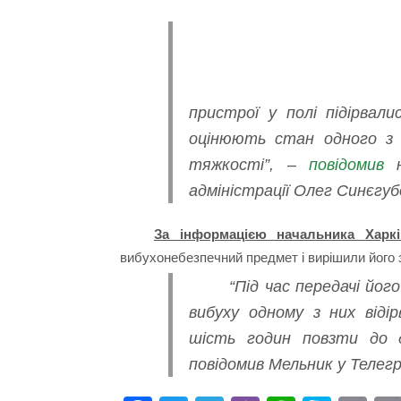
пристрої у полі підірвали
оцінюють стан одного з п
тяжкості”, –
повідомив
на
адміністрації Олег Синєгуб
За інформацією начальника Харкі
вибухонебезпечний предмет і вирішили його 
“Під час передачі йог
вибуху одному з них віді
шість годин повзти до 
повідомив Мельник у Телегр