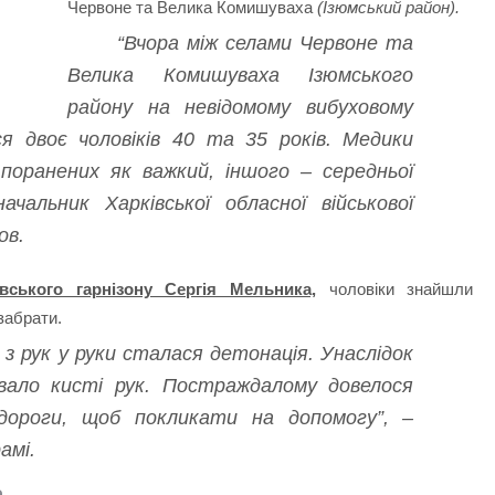
Червоне та Велика Комишуваха
(Ізюмський район).
“Вчора між селами Червоне та
Велика Комишуваха Ізюмського
району на невідомому вибуховому
ся двоє чоловіків 40 та 35 років. Медики
оранених як важкий, іншого – середньої
чальник Харківської обласної військової
ов.
вського гарнізону Сергія Мельника,
чоловіки знайшли
забрати.
о з рук у руки сталася детонація. Унаслідок
рвало кисті рук. Постраждалому довелося
дороги, щоб покликати на допомогу”, –
амі.