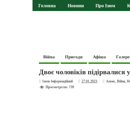
Головна
Новини
Про Ізюм
К
Війна
Пригоди
Афіша
Галере
Двоє чоловіків підірвалися 
Ізюм Інформаційний
27.01.2023
Анонс
,
Війна
,
Н
Просмотрели: 739