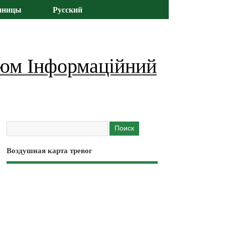
иницы
Русский
юм Інформаційний
Воздушная карта тревог