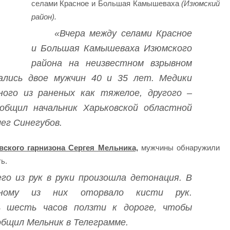
селами Красное и Большая Камышеваха
(Изюмский
район).
«Вчера между селами Красное
и Большая Камышеваха Изюмского
района на неизвестном взрывном
ались двое мужчин 40 и 35 лет. Медики
ого из раненых как тяжелое, другого –
общил начальник Харьковской областной
ег Синегубов.
ского гарнизона Сергея Мельника,
мужчины обнаружили
ь.
его из рук в руки произошла детонация. В
дному из них оторвало кисти рук.
 шесть часов ползти к дороге, чтобы
общил Мельник в Телеграмме.