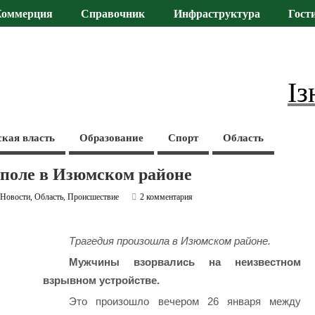
Коммерция
Справочник
Инфраструктура
Гост
Із
ская власть
Образование
Спорт
Область
 поле в Изюмском районе
,
Новости
,
Область
,
Происшествие
2 комментария
Трагедия произошла в Изюмском районе.
Мужчины взорвались на неизвестном
взрывном устройстве.
Это произошло вечером 26 января между