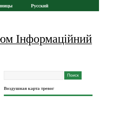
иницы
Русский
юм Інформаційний
Воздушная карта тревог