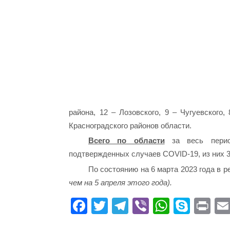
района, 12 – Лозовского, 9 – Чугуевского,
Красноградского районов области.
Всего по области
за весь период
подтвержденных случаев СOVID-19, из них 
По состоянию на 6 марта 2023 года в 
чем на 5 апреля этого года).
Fa
T
Te
Vi
W
S
Pr
ce
wi
le
be
ha
ky
in