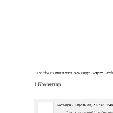
bo
tte
gr
r
ts
pe
t
ok
r
a
A
m
pp
Больни́ца
,
Изюмский район
,
Коронавирус
,
Лабцентр
,
Стати́
1 Коментар
Котолуп
-
Апрель 7th, 2023 at 07:48
Гымерыка з нами! Чем больше 