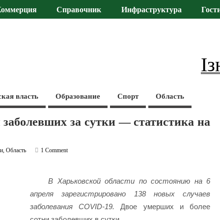
Коммерция
Справочник
Инфраструктура
Гост
Із
ская власть
Образование
Спорт
Область
 заболевших за сутки — статистика на
ти
,
Область
1 Comment
В Харьковской области по состоянию на 6
апреля зарегистрировано 138 новых случаев
заболевания COVID-19.
Двое умерших и более
сотни заболевших в сутки.