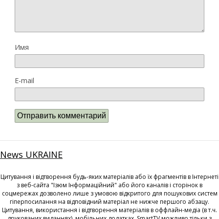
Имя
E-mail
News UKRAINE
Цитування і відтворення будь-яких матеріалів або їх фрагментів в Інтернеті
з веб-сайта "Ізюм Інформаційний" або його каналів і сторінок в
соцмережах дозволено лише з умовою відкритого для пошукових систем
гіперпосилання на відповідний матеріал не нижче першого абзацу.
Цитування, використання і відтворення матеріалів в оффлайн-медіа (в т.ч.
друкованих виданнях), мобільних додатках, SmartTV можливо тільки з