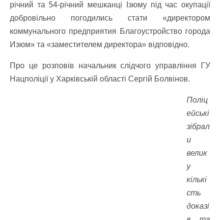
річний та 54-річний мешканці Ізюму під час окупації
добровільно погодились стати «директором
коммунального предприятия Благоустройство города
Изюм» та «заместителем директора» відповідно.
Про це розповів начальник слідчого управління ГУ
Нацполіції у Харківській області Сергій Болвінов.
Поліц
ейські
зібрал
и
велик
у
кількі
сть
доказі
в та