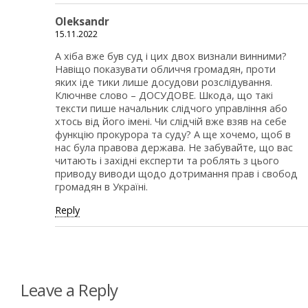
Oleksandr
15.11.2022
А хіба вже був суд і цих двох визнали винними?
Навіщо показувати обличчя громадян, проти
яких іде тики лише досудови розслідування.
Ключнве слово – ДОСУДОВЕ. Шкода, що такі
тексти пише начальник слідчого управління або
хтось від його імені. Чи слідчій вже взяв на себе
функцію прокурора та суду? А ще хочемо, щоб в
нас була правова держава. Не забувайте, що вас
читають і західні експерти та роблять з цього
приводу виводи щодо дотримання прав і свобод
громадян в Україні.
Reply
Leave a Reply