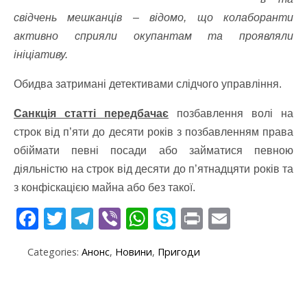
свідчень мешканців – відомо, що колаборанти
активно сприяли окупантам та проявляли
ініціативу.
Обидва затримані детективами слідчого управління.
Санкція статті передбачає
позбавлення волі на
строк від п’яти до десяти років з позбавленням права
обіймати певні посади або займатися певною
діяльністю на строк від десяти до п’ятнадцяти років та
з конфіскацією майна або без такої.
F
T
T
Vi
W
S
Pr
E
ac
w
el
b
h
k
in
m
Categories:
Анонс
,
Новини
,
Пригоди
e
itt
e
er
at
y
t
ai
b
er
gr
s
p
l
o
a
A
e