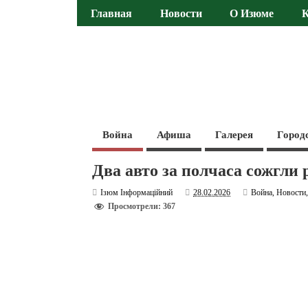
Главная
Новости
О Изюме
Война
Афиша
Галерея
Город
Два авто за полчаса сожгл
Ізюм Інформаційний
28.02.2026
Война
,
Новости
Просмотрели: 367