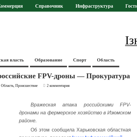
Коммерция
Справочник
Инфраструктура
Гост
Із
ская власть
Образование
Спорт
Область
и российские FPV-дроны — Прокуратура
,
Область
,
Происшествие
2 комментария
Вражеская атака российскими FPV-
дронами на фермерское хозяйство в Изюмском
районе.
Об этом сообщила Харьковская областная