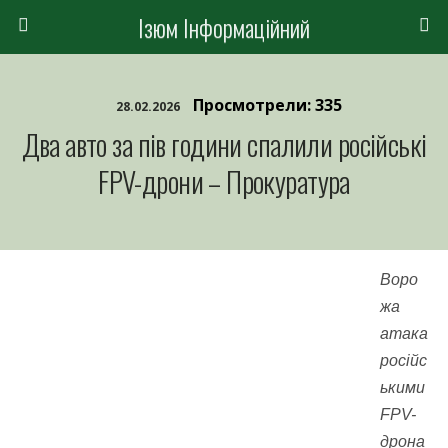
Ізюм Інформаційний
Просмотрели: 335
28.02.2026
Два авто за пів години спалили російські
FPV-дрони – Прокуратура
Воро
жа
атака
російс
ькими
FPV-
дрона