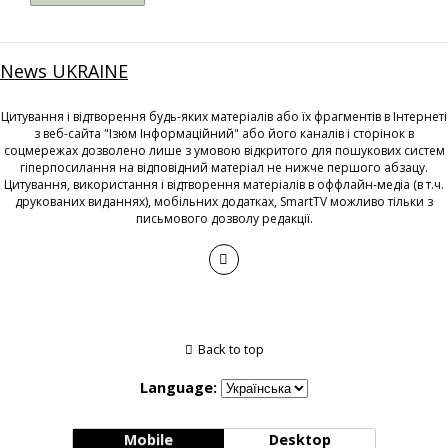
News UKRAINE
Цитування і відтворення будь-яких матеріалів або їх фрагментів в Інтернеті
з веб-сайта "Ізюм Інформаційний" або його каналів і сторінок в
соцмережах дозволено лише з умовою відкритого для пошукових систем
гіперпосилання на відповідний матеріал не нижче першого абзацу.
Цитування, використання і відтворення матеріалів в оффлайн-медіа (в т.ч.
друкованих виданнях), мобільних додатках, SmartTV можливо тільки з
письмового дозволу редакції.
Back to top
Language:
Mobile
Desktop