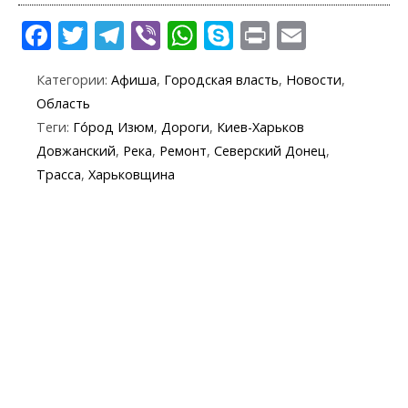
F
T
T
Vi
W
S
Pr
E
ac
w
el
b
h
k
in
m
Категории:
Афиша
,
Городская власть
,
Новости
,
e
itt
e
er
at
y
t
ai
Область
b
er
gr
s
p
l
Теги:
Го́род Изюм
,
Дороги
,
Киев-Харьков
o
a
A
e
Довжанский
,
Река
,
Ремонт
,
Северский Донец
,
o
m
p
Трасса
,
Харьковщина
k
p