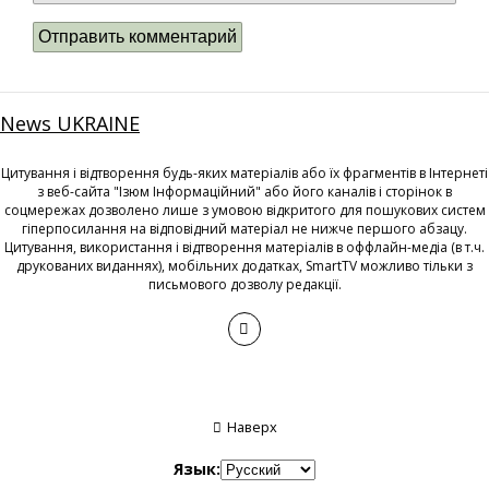
News UKRAINE
Цитування і відтворення будь-яких матеріалів або їх фрагментів в Інтернеті
з веб-сайта "Ізюм Інформаційний" або його каналів і сторінок в
соцмережах дозволено лише з умовою відкритого для пошукових систем
гіперпосилання на відповідний матеріал не нижче першого абзацу.
Цитування, використання і відтворення матеріалів в оффлайн-медіа (в т.ч.
друкованих виданнях), мобільних додатках, SmartTV можливо тільки з
письмового дозволу редакції.
Наверх
Язык: